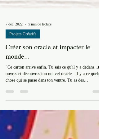
7 déc. 2022
5 min de lecture
Projets Créatifs
Créer son oracle et impacter le
monde...
"Ce carton arrive enfin. Tu sais ce qu'il y a dedans...tu
ouvres et découvres ton nouvel oracle...Il y a ce quelque
chose qui se passe dans ton ventre. Tu as des
papillons...un peu comme quand tu es amoureuse. Des
larmes commencent à couler sur ton visage. Des larmes
de grâce. Tu te dis, enfin, il est là. Cela n'est plus un
rêve mais véritablement une réalité. Tu auras mis, des
mois, des années, à rassembler des petits bouts pour
créer cet oracle. Il est enfin prêt pour circu