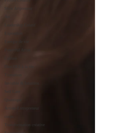
Projets Créatifs
Slow Artpreneur
Art
Leadership Créatif
Exposition
Energie de vie
Powerful Artist
Culture
Dire OUI à la vie
Transition
Invisible & Intuition
Self Care
Quantique
Artiste-Entrepreneur
corps
Transformation créative