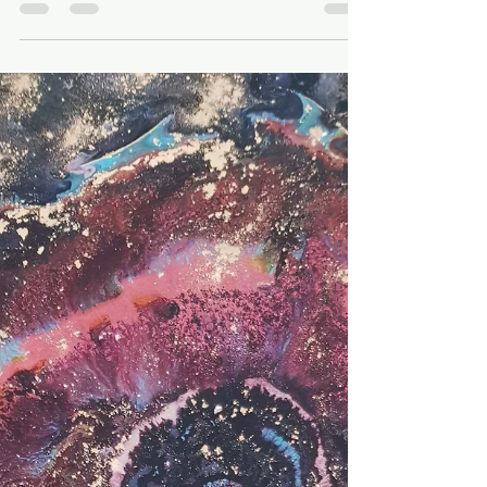
L'art du farniente ou comment
honorer son besoin de ne rien faire
dans son art et son business
Bonjour les powerful artist, Lundi dernier, vous l'avez
vu, j'ai été fainéante, je ne vous ai pas envoyé l'épisode
du lundi. Je revenais...