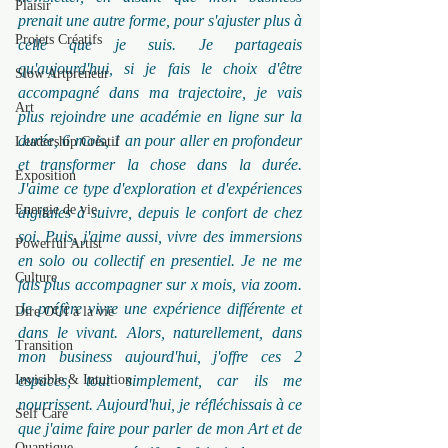
Plaisir
prenait une autre forme, pour s'ajuster plus à 
Projets Créatifs
celle que je suis. Je partageais 
qu'aujourd'hui, si je fais le choix d'être 
Slow Artpreneur
accompagné dans ma trajectoire, je vais 
Art
plus rejoindre une académie en ligne sur la 
durée, 6 mois, 1 an pour aller en profondeur 
Leadership Créatif
et transformer la chose dans la durée. 
Exposition
J'aime ce type d'exploration et d'expériences 
Energie de vie
digitales à suivre, depuis le confort de chez 
soi. Puis, j'aime aussi, vivre des immersions 
Powerful Artist
en solo ou collectif en presentiel. Je ne me 
Culture
fais plus accompagner sur x mois, via zoom. 
Je préfère vivre une expérience différente et 
Dire OUI à la vie
dans le vivant. Alors, naturellement, dans 
Transition
mon business aujourd'hui, j'offre ces 2 
Invisible & Intuition
espaces, tout simplement, car ils me 
nourrissent. Aujourd'hui, je réfléchissais à ce 
Self Care
que j'aime faire pour parler de mon Art et de 
Quantique