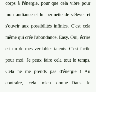
corps à l'énergie, pour que cela vibre pour 
mon audiance et lui permette de s'élever et 
s'ouvrir aux possibilités infinies. C'est cela 
même qui crée l'abondance. Easy. Oui, écrire 
est un de mes véritables talents. C'est facile 
pour moi. Je peux faire cela tout le temps. 
Cela ne me prends pas d'énergie ! Au 
contraire, cela m'en donne...Dans le 
processus Powerful Artist, le cursus de 
l'académie, il y a tout un module qui est 
consacré à connecter à son véritable talent. 
J'y parle de faire ce truc, dans lequel on se 