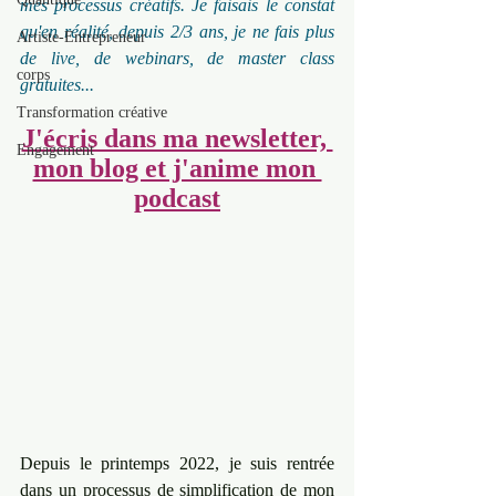
mes processus créatifs. Je faisais le constat 
qu'en réalité, depuis 2/3 ans, je ne fais plus 
Artiste-Entrepreneur
de live, de webinars, de master class 
corps
gratuites...
Transformation créative
J'écris dans ma newsletter, 
Engagement
mon blog et j'anime mon 
podcast
Depuis le printemps 2022, je suis rentrée 
dans un processus de simplification de mon 