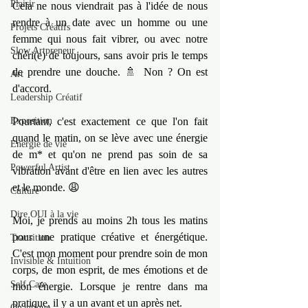
Plaisir
Cela ne nous viendrait pas à l'idée de nous 
rendre à un date avec un homme ou une 
Projets Créatifs
femme qui nous fait vibrer, ou avec notre 
Slow Artpreneur
chéri(e) de toujours, sans avoir pris le temps 
de prendre une douche. 🚿 Non ? On est 
Art
d'accord.
Leadership Créatif
Exposition
Pourtant, c'est exactement ce que l'on fait 
quand le matin, on se lève avec une énergie 
Energie de vie
de m* et qu'on ne prend pas soin de sa 
Powerful Artist
vibration avant d'être en lien avec les autres 
et le monde. 😩
Culture
Dire OUI à la vie
Moi, je prends au moins 2h tous les matins 
pour une pratique créative et énergétique. 
Transition
C'est mon moment pour prendre soin de mon 
Invisible & Intuition
corps, de mon esprit, de mes émotions et de 
Self Care
mon énergie. Lorsque je rentre dans ma 
pratique, il y a un avant et un après net.
Quantique