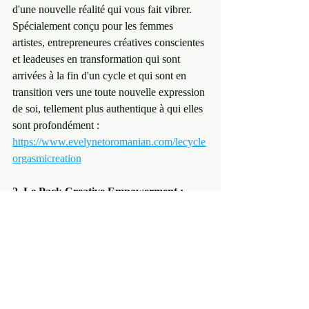
d'une nouvelle réalité qui vous fait vibrer. 
Spécialement conçu pour les femmes 
artistes, entrepreneures créatives conscientes 
et leadeuses en transformation qui sont 
arrivées à la fin d'un cycle et qui sont en 
transition vers une toute nouvelle expression 
de soi, tellement plus authentique à qui elles 
sont profondément : 
https://www.evelynetoromanian.com/lecycle
orgasmicreation
2. Le Pack Creative Empowerment : 
Votre Autonomie Puissante (Full Digital)
Notre bundle qui contient l'intégralité de nos 
méditations quantiques et de nos e-books 
connectés de la collection Libre. Idéal pour 
les Électrons Libres qui ressentent l'appel de 
se transformer, de s'initier à la 
transformation créative ou d'approfondir 