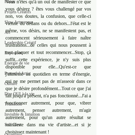
Vous n'êtes qu'à un oui de manifester ce que 
Plaisir
vous désirez ? êtes vous challengé par vos 
Projets Créatifs
non, vos doutes, la confusion, que celle-ci 
Slow Artpreneur
vienne du dedans ou du dehors...l'état est le 
même, vos désirs, ne se manifestent pas, et 
Art
commencent sérieusement à faire naître 
Leadership Créatif
frustrations...de celles qui nous poussent à 
tout plaquer et tout recommencer...Stop, çà 
Exposition
suffit...cette expérience, je n'y suis plus 
Energie de vie
disponible pour elle...Qu'est-ce que 
Powerful Artist
j'alimente au quotidien en terme d'énergie, 
qui ne me permet pas de m'asseoir dans ce 
Culture
que je désire profondément...Tout ce que j'ai 
Dire OUI à la vie
fait jusqu'à présent, n'a pas fonctionné...J'ai a 
fonctionner autrement, pour que, vibrer 
Transition
autrement, penser autrement, m'agir 
Invisible & Intuition
autrement, pour qu'un autre résultat se 
manifeste dans ma vie d'artiste...et si je 
Self Care
choisissez maintenant ! 
Quantique