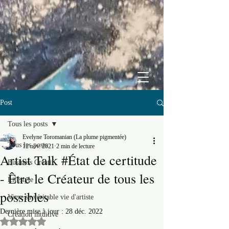
Post
Tous les posts
Evelyne Toromanian (La plume pigmentée)
Tous les posts
12 nov. 2021
2 min de lecture
Artist Talk #État de certitude
Business Créatif
- Être le Créateur de tous les
Lifestyle
possibles
Vivre sa véritable vie d'artiste
Dernière mise à jour :
28 déc. 2022
Création intuitive
Noté NaN étoiles sur 5.