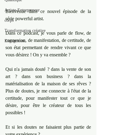
Artiste-Entrepreneur
Bienvenue dans ce nouvel épisode de la 
série powerful artist. 
corps
Transformation créative
Dans ce podcast, je vous parle de flow, de 
connexion, de manifestation, de certitude, de 
Engagement
son état permettant de rendre vivant ce que 
vous désirez ! On y va ensemble ? 
Qui n'a jamais douté ? dans la vente de son 
art ? dans son business ? dans la 
matérialisation de la maison de ses rêves ? 
Plus de doutes, je me connecte à l'état de la 
certitude, pour manifester tout ce que je 
désire, pour être le créateur de tous les 
possibles ! 
Et si les doutes ne faisaient plus partie de 
votre expérience ? 