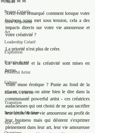
Plaisir
Projets Créatifs
Avez-vous remarqué comment lorsque votre 
business vous met sous tension, cela a des 
Slow Artpreneur
impacts directs sur votre vie amoureuse et 
Art
votre créativité ?
Leadership Créatif
La priorité n'est plus de créer.
Exposition
Energie de vie
La sexualité et la créativité sont mises en 
berne.
Powerful Artist
Culture
Votre muse érotique ? Punie au fond de la 
classe, comme on aime bien le dire dans la 
Dire OUI à la vie
communauté powerful artist - ces créatrices 
Transition
audacieuses qui ont choisi de ne pas sacrifier 
Invisible & Intuition
leur artiste & leur vie amoureuse au profit de 
leur business mais qui désirent s'exprimer 
Self Care
pleinement dans leur art, leur vie amoureuse 
Quantique