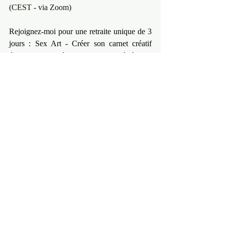
(CEST - via Zoom)
Rejoignez-moi pour une retraite unique de 3 
jours : Sex Art - Créer son carnet créatif 
érotique pour élever sa sexualité à son 
prochain niveau d'expression. Ensemble, 
nous allons plonger au cœur de votre intimité 
à travers un processus artistique intuitif et 
libérateur.
Retraite Creative - Sex Art - Créer 
son carnet créatif érotique