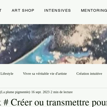
T
ART SHOP
INTENSIVES
MENTORIN
Lifestyle
Vivre sa véritable vie d'artiste
Création intuitive
(La plume pigmentée)
16 sept. 2023
2 min de lecture
ur
Art
Leadership Créatif
Exposition
Energie de 
k # Créer ou transmettre pou