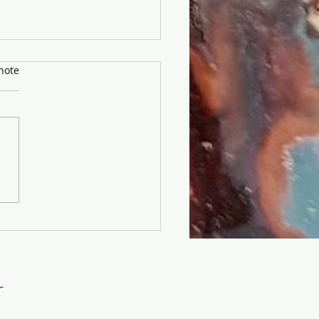
note
 c'était une question de
rship créatif ?
e