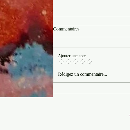
Commentaires
Ajouter une note
Over the Rainbow : Quand
Rédigez un commentaire...
l'abondance transforme le stress
en orgasme !