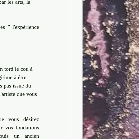
r les arts, la 
s " l'expérience 
 tord le cou à 
itime à être 
s pas issue du 
'artiste que vous 
ue vous désirez 
r vos fondations 
puis un ancien 