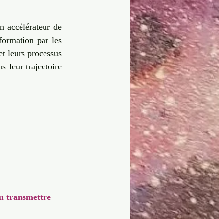
n accélérateur de 
sformation par les 
et leurs processus 
 leur trajectoire 
ou transmettre 