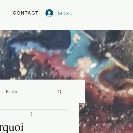
G
CONTACT
Se connecter
Plaisir
vie
Powerful Artist
rquoi