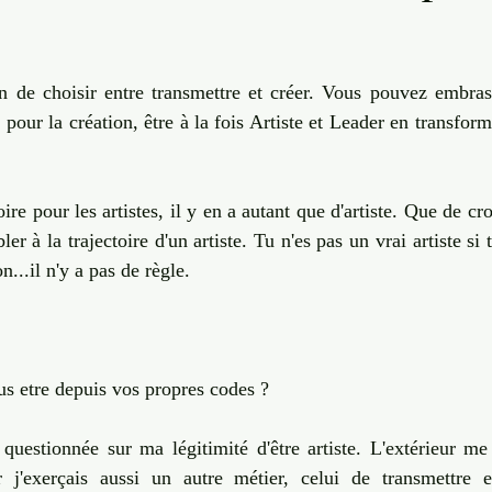
Transition
Invisible & Intuition
Self Care
Quantique
sur 5.
n de choisir entre transmettre et créer. Vous pouvez embrass
Engagement
pour la création, être à la fois Artiste et Leader en transforma
oire pour les artistes, il y en a autant que d'artiste. Que de cr
er à la trajectoire d'un artiste. Tu n'es pas un vrai artiste si 
...il n'y a pas de règle. 
us etre depuis vos propres codes ? 
uestionnée sur ma légitimité d'être artiste. L'extérieur me 
ar j'exerçais aussi un autre métier, celui de transmettre e