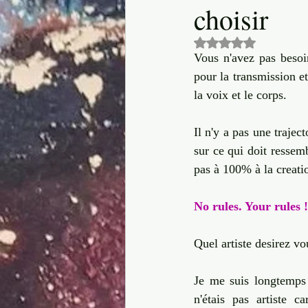
choisir
Culture
Dire OUI à la vie
Noté NaN étoiles 
Vous n'avez pas besoi
corps
Transformation créative
pour la transmission et 
la voix et le corps. 
Il n'y a pas une traject
sur ce qui doit ressembl
pas à 100% à la creation
No rules. Your rules !
Quel artiste desirez vo
Je me suis longtemps q
n'étais pas artiste c