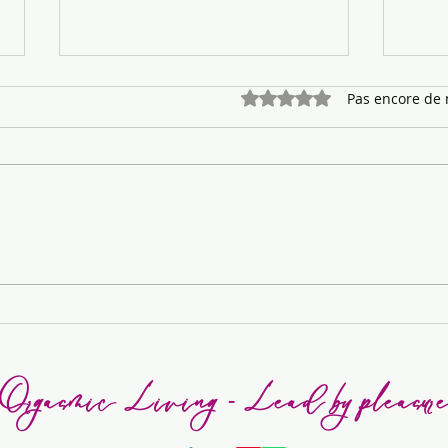
Noté 0 étoile sur 5.
Pas encore de 
Quel est votre véritable talent ?
Et si
leade
Orgasmic Living - Lead by pleasur