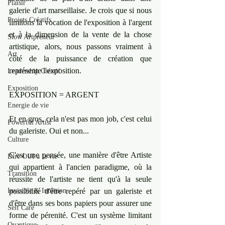
Plaisir
galerie d'art marseillaise. Je crois que si nous 
Projets Créatifs
limitons la vocation de l'exposition à l'argent 
et à la dimension de la vente de la chose 
Slow Artpreneur
artistique, alors, nous passons vraiment à 
Art
côté de la puissance de création que 
représente l'exposition. 
Leadership Créatif
Exposition
EXPOSITION = ARGENT 
Energie de vie
Et en gros, cela n'est pas mon job, c'est celui 
Powerful Artist
du galeriste. Oui et non...
Culture
C'est une pensée, une manière d'être Artiste 
Dire OUI à la vie
qui appartient à l'ancien paradigme, où la 
Transition
réussite de l'artiste ne tient qu'à la seule 
Invisible & Intuition
possibilité d'être repéré par un galeriste et 
d'être dans ses bons papiers pour assurer une 
Self Care
forme de pérenité. C'est un système limitant 
Quantique