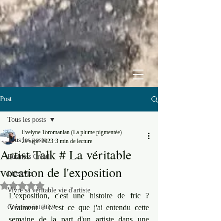
Post
Tous les posts
Evelyne Toromanian (La plume pigmentée)
Tous les posts
29 sept. 2023
3 min de lecture
Artist Talk # La véritable
Business Créatif
vocation de l'exposition
Lifestyle
Noté NaN étoiles sur 5.
Vivre sa véritable vie d'artiste
L'exposition, c'est une histoire de fric ? 
Création intuitive
Vraiment ? C'est ce que j'ai entendu cette 
semaine de la part d'un artiste dans une 