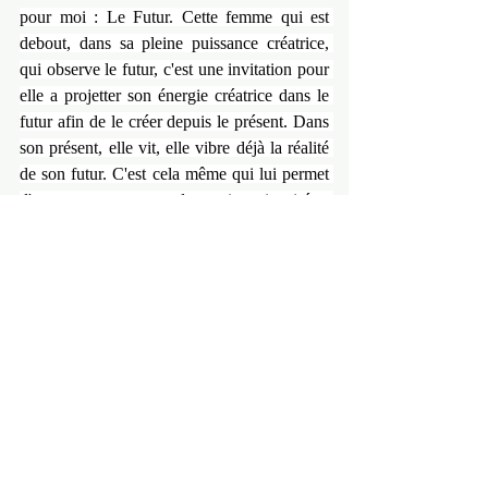
pour moi : Le Futur. Cette femme qui est 
debout, dans sa pleine puissance créatrice, 
qui observe le futur, c'est une invitation pour 
elle a projetter son énergie créatrice dans le 
futur afin de le créer depuis le présent. Dans 
son présent, elle vit, elle vibre déjà la réalité 
de son futur. C'est cela même qui lui permet 
d'avancer, en posant des actions inspirées, 
sortant de nulle part, qui la propulse déjà 
dans le futur. Elle est puissante, vivante, 
agissante depuis son présent avec pour 
destination le futur ! C'est cela même qui fait 
d'elle, la Créatrice de son futur, une action à 
la fois ! 
Lire la suite sur la boutique en 
ligne