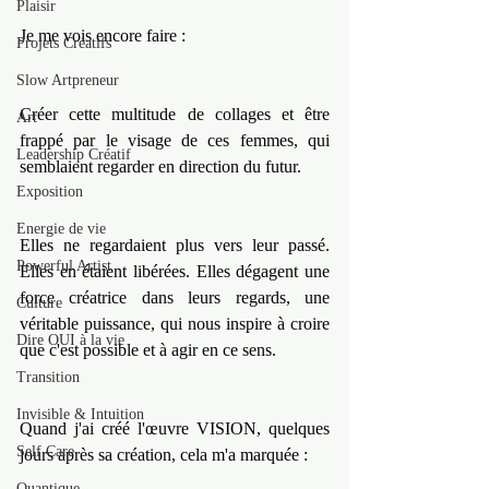
Plaisir
Je me vois encore faire :
Projets Créatifs
Slow Artpreneur
Créer cette multitude de collages et être 
Art
frappé par le visage de ces femmes, qui 
Leadership Créatif
semblaient regarder en direction du futur.
Exposition
Energie de vie
Elles ne regardaient plus vers leur passé. 
Powerful Artist
Elles en étaient libérées. Elles dégagent une 
force créatrice dans leurs regards, une 
Culture
véritable puissance, qui nous inspire à croire 
Dire OUI à la vie
que c'est possible et à agir en ce sens.
Transition
Invisible & Intuition
Quand j'ai créé l'œuvre VISION, quelques 
Self Care
jours après sa création, cela m'a marquée :
Quantique