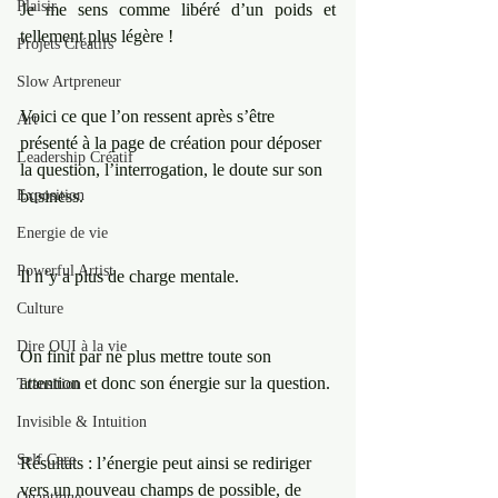
Plaisir
Je me sens comme libéré d’un poids et 
tellement plus légère ! 
Projets Créatifs
Slow Artpreneur
Voici ce que l’on ressent après s’être 
Art
présenté à la page de création pour déposer 
Leadership Créatif
la question, l’interrogation, le doute sur son 
Exposition
business. 
Energie de vie
Powerful Artist
Il n’y a plus de charge mentale. 
Culture
Dire OUI à la vie
On finit par ne plus mettre toute son 
attention et donc son énergie sur la question. 
Transition
Invisible & Intuition
Self Care
Résultats : l’énergie peut ainsi se rediriger 
vers un nouveau champs de possible, de 
Quantique