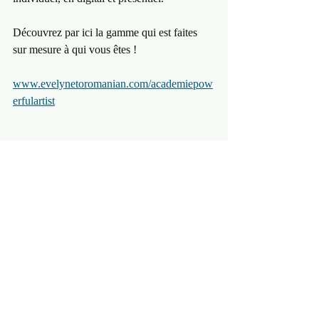
Découvrez par ici la gamme qui est faites 
sur mesure à qui vous êtes !
www.evelynetoromanian.com/academiepow
erfulartist
Contribuer à 3 artistes et entrepreneurs 
créatifs aujourd'hui ! Partagez leur le 
post "Comment naviguer ses questions 
business en conscience créative ?" 