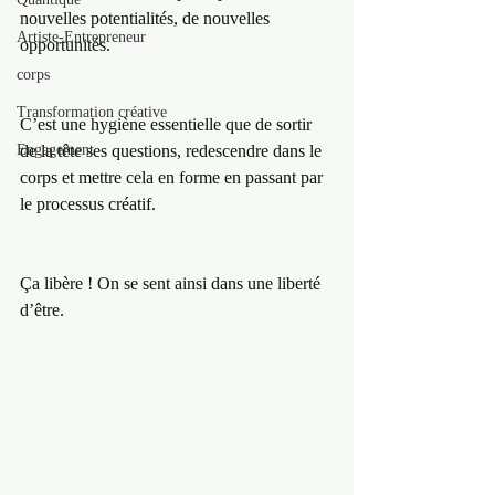
nouvelles potentialités, de nouvelles 
Artiste-Entrepreneur
opportunités. 
corps
Transformation créative
C’est une hygiène essentielle que de sortir 
Engagement
de la tête ses questions, redescendre dans le 
corps et mettre cela en forme en passant par 
le processus créatif. 
Ça libère ! On se sent ainsi dans une liberté 
d’être. 