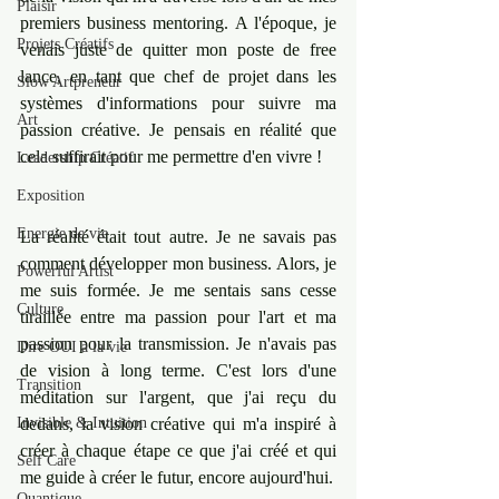
Plaisir
premiers business mentoring. A l'époque, je 
Projets Créatifs
venais juste de quitter mon poste de free 
lance, en tant que chef de projet dans les 
Slow Artpreneur
systèmes d'informations pour suivre ma 
Art
passion créative. Je pensais en réalité que 
cela suffirait pour me permettre d'en vivre ! 
Leadership Créatif
Exposition
Energie de vie
La réalité était tout autre. Je ne savais pas 
comment développer mon business. Alors, je 
Powerful Artist
me suis formée. Je me sentais sans cesse 
Culture
tiraillée entre ma passion pour l'art et ma 
passion pour la transmission. Je n'avais pas 
Dire OUI à la vie
de vision à long terme. C'est lors d'une 
Transition
méditation sur l'argent, que j'ai reçu du 
Invisible & Intuition
dedans, la vision créative qui m'a inspiré à 
créer à chaque étape ce que j'ai créé et qui 
Self Care
me guide à créer le futur, encore aujourd'hui. 
Quantique