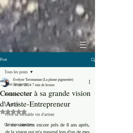
Post
Tous les posts
Evelyne Toromanian (La plume pigmentée)
Tous les posts
18 déc. 2024
7 min de lecture
Connecter à sa grande vision
Business Créatif
d'Artiste-Entrepreneur
Lifestyle
Noté NaN étoiles sur 5.
Vivre sa véritable vie d'artiste
Création intuitive
Je me souviens encore près de 8 ans après, 
de la vision qui m'a traversé lors d'un de mes 