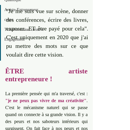
Artiste-Entrepreneur
"Je me suis vue sur scène, donner 
des conférences, écrire des livres, 
corps
exposer...ET être payé pour cela". 
Transformation créative
C'est uniquement en 2020 que j'ai 
Engagement
pu mettre des mots sur ce que 
voulait dire cette vision. 
ÊTRE artiste 
entrepreneure ! 
La première pensée qui m'a traversé, c'est : 
"je ne peux pas vivre de ma créativité"
. 
C'est le mécanisme naturel qui se passe 
quand on connecte à sa grande vision. Il y a 
des peurs et nos saboteurs intérieurs qui 
surgissent. On fait face à nos peurs et nos 