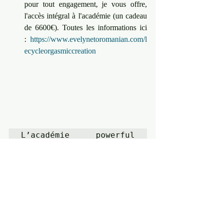
pour tout engagement, je vous offre, 
l'accès intégral à l'académie (un cadeau 
de 6600€). Toutes les informations ici 
: 
https://www.evelynetoromanian.com/l
ecycleorgasmiccreation
L’académie powerful 
artist est une école de 
création à destination 
des artistes 
visionnaires et des 
Leadeuses créatives qui 
sont connectées à qui 
elles sont et qui 