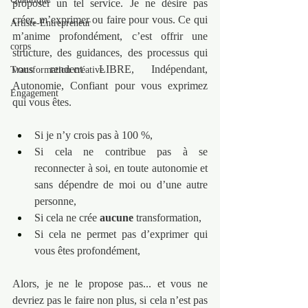
proposer un tel service. Je ne désire pas 
créer, m’exprimer ou faire pour vous. Ce qui 
Artiste-Entrepreneur
m’anime profondément, c’est offrir une 
corps
structure, des guidances, des processus qui 
vous rendent LIBRE, Indépendant, 
Transformation créative
Autonomie, Confiant pour vous exprimez 
Engagement
qui vous êtes.
Si je n’y crois pas à 100 %,
Si cela ne contribue pas à se 
reconnecter à soi, en toute autonomie et 
sans dépendre de moi ou d’une autre 
personne,
Si cela ne crée 
aucune
 transformation,
Si cela ne permet pas d’exprimer qui 
vous êtes profondément,
Alors, je ne le propose pas... et vous ne 
devriez pas le faire non plus, si cela n’est pas 