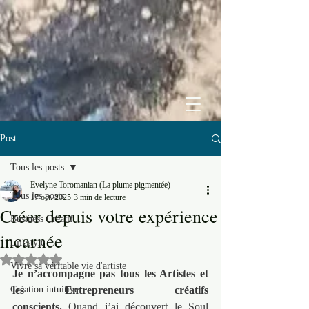
Post
Tous les posts
Evelyne Toromanian (La plume pigmentée)
Tous les posts
17 oct. 2025
3 min de lecture
Créer depuis votre expérience
Business Créatif
incarnée
Lifestyle
Noté NaN étoiles sur 5.
Vivre sa véritable vie d'artiste
Je n’accompagne pas tous les Artistes et 
Création intuitive
les Entrepreneurs créatifs 
conscients.
 Quand j’ai découvert le Soul 