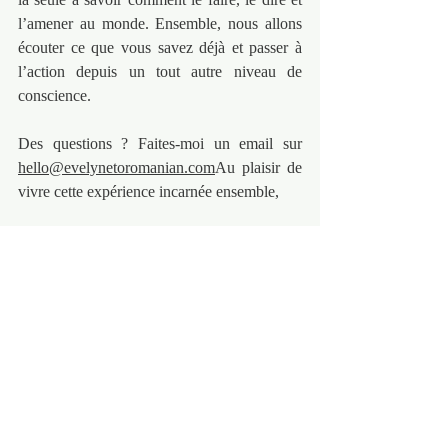
l’amener au monde. Ensemble, nous allons 
écouter ce que vous savez déjà et passer à 
l’action depuis un tout autre niveau de 
conscience.
Des questions ? Faites-moi un email sur 
hello@evelynetoromanian.com
Au plaisir de 
vivre cette expérience incarnée ensemble,
Evelyne
Voici comment avancer ensemble :
The Artist is present : Le laboratoire de 
création sur 6 mois : 
https://www.evelynetoromanian.com/th
eartistispresentlaboratoiredecreation