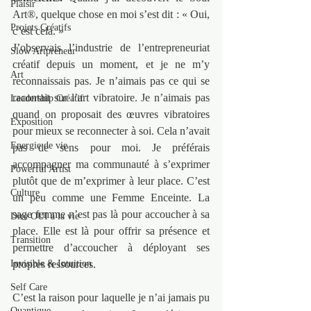
Plaisir
Art®, quelque chose en moi s’est dit : « Oui, 
Projets Créatifs
c’est cela. »
J’observais l’industrie de l’entrepreneuriat 
Slow Artpreneur
créatif depuis un moment, et je ne m’y 
Art
reconnaissais pas. Je n’aimais pas ce qui se 
racontait sur l’art vibratoire. Je n’aimais pas 
Leadership Créatif
quand on proposait des œuvres vibratoires 
Exposition
pour mieux se reconnecter à soi. Cela n’avait 
Energie de vie
pas de sens pour moi. Je préférais 
accompagner ma communauté à s’exprimer 
Powerful Artist
plutôt que de m’exprimer à leur place. C’est 
Culture
un peu comme une Femme Enceinte. La 
sage femme n’est pas là pour accoucher à sa 
Dire OUI à la vie
place. Elle est là pour offrir sa présence et 
Transition
permettre d’accoucher à déployant ses 
Invisible & Intuition
propres ressources.
Self Care
C’est la raison pour laquelle je n’ai jamais pu 
Quantique