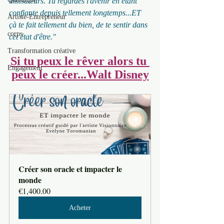
utilisateurs. Tu regardes l'avenir en étant 
confiante depuis tellement longtemps...ET 
Artiste-Entrepreneur
çà te fait tellement du bien, de te sentir dans 
corps
cet état d'être."
Transformation créative
Si tu peux le rêver alors tu 
Engagement
peux le créer...Walt Disney
Créer son oracle et impacter le 
monde
€1,400.00
Acheter