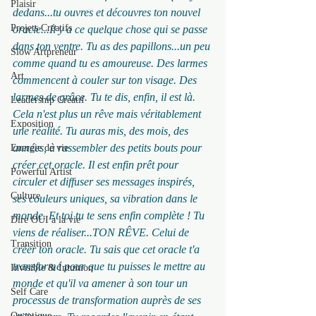
Plaisir
dedans...tu ouvres et découvres ton nouvel 
Projets Créatifs
oracle...Il y a ce quelque chose qui se passe 
dans ton ventre. Tu as des papillons...un peu 
Slow Artpreneur
comme quand tu es amoureuse. Des larmes 
Art
commencent à couler sur ton visage. Des 
larmes de grâce. Tu te dis, enfin, il est là. 
Leadership Créatif
Cela n'est plus un rêve mais véritablement 
Exposition
une réalité. Tu auras mis, des mois, des 
années, à rassembler des petits bouts pour 
Energie de vie
créer cet oracle. Il est enfin prêt pour 
Powerful Artist
circuler et diffuser ses messages inspirés, 
Culture
ses couleurs uniques, sa vibration dans le 
monde. Et toi tu te sens enfin complète ! Tu 
Dire OUI à la vie
viens de réaliser...TON RÊVE. Celui de 
Transition
créer ton oracle. Tu sais que cet oracle t'a 
transformé pour que tu puisses le mettre au 
Invisible & Intuition
monde et qu'il va amener à son tour un 
Self Care
processus de transformation auprès de ses 
Quantique