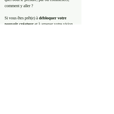
comment y aller ?
Si vous êtes prêt(e) à 
débloquer votre 
pouvoir créateur
 et à amener votre vision 
créative au monde, avec créativité, plaisir et 
légèreté, alors mon guide 
Energy 
Mapping
 est la ressource qu'il vous faut. 
C'est le secret pour transformer vos blocages 
en élan et accoucher de vos projets les plus 
audacieux.
Téléchargez l'ebook Energy Mapping - 
votre guide pour Libérer votre énergie 
créatrice pour accoucher de vos projets 
créatifs en y allant jusqu'au bout et 
surtout en exprimant totalement qui vous 
êtes .