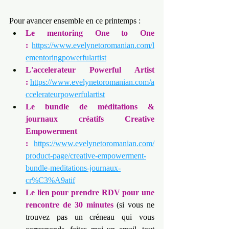
Pour avancer ensemble en ce printemps :
Le mentoring One to One 
:
https://www.evelynetoromanian.com/l
ementoringpowerfulartist
L'accelerateur Powerful Artist 
:
https://www.evelynetoromanian.com/a
ccelerateurpowerfulartist
Le bundle de méditations & 
journaux créatifs Creative 
Empowerment 
:
https://www.evelynetoromanian.com/
product-page/creative-empowerment-
bundle-meditations-journaux-
cr%C3%A9atif
Le lien pour prendre RDV pour une 
rencontre de 30 minutes
 (si vous ne 
trouvez pas un créneau qui vous 