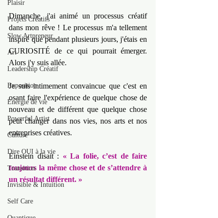
Plaisir
Dimanche, j'ai animé un processus créatif 
Projets Créatifs
dans mon rêve ! Le processus m'a tellement 
Slow Artpreneur
inspiré que pendant plusieurs jours, j'étais en 
CURIOSITÉ de ce qui pourrait émerger. 
Art
Alors j'y suis allée.
Leadership Créatif
Exposition
Je suis intimement convaincue que c'est en 
osant faire l'expérience de quelque chose de 
Energie de vie
nouveau et de différent que quelque chose 
Powerful Artist
peut changer dans nos vies, nos arts et nos 
entreprises créatives.
Culture
Dire OUI à la vie
Einstein disait : 
« La folie, c’est de faire 
toujours la même chose et de s’attendre à 
Transition
un résultat différent. »
Invisible & Intuition
Self Care
Quantique