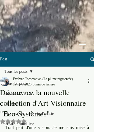
Post
Tous les posts
Evelyne Toromanian (La plume pigmentée)
Tous les posts
19 févr. 2023
3 min de lecture
Découvrez la nouvelle
Business Créatif
collection d'Art Visionnaire
Lifestyle
"Eco-Systèmes"
Vivre sa véritable vie d'artiste
Noté NaN étoiles sur 5.
Création intuitive
Tout part d'une vision...Je me suis mise à 