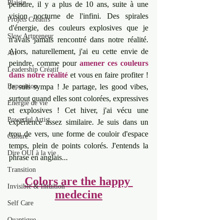
Plaisir
peindre, il y a plus de 10 ans, suite à une 
vision nocturne de l'infini. Des spirales 
Projets Créatifs
d'énergie, des couleurs explosives que je 
Slow Artpreneur
n'avais jamais rencontré dans notre réalité. 
Alors, naturellement, j'ai eu cette envie de 
Art
peindre, comme pour 
amener ces couleurs 
Leadership Créatif
dans notre réalité
 et vous en faire profiter ! 
Exposition
Je suis sympa ! Je partage, les good vibes, 
surtout quand elles sont colorées, expressives 
Energie de vie
et explosives ! Cet hiver, j'ai vécu une 
Powerful Artist
expérience assez similaire. Je suis dans un 
trou de vers, une forme de couloir d'espace 
Culture
temps, plein de points colorés. J'entends la 
Dire OUI à la vie
phrase en anglais...
Transition
Colors are the happy 
Invisible & Intuition
medecine
Self Care
Quantique