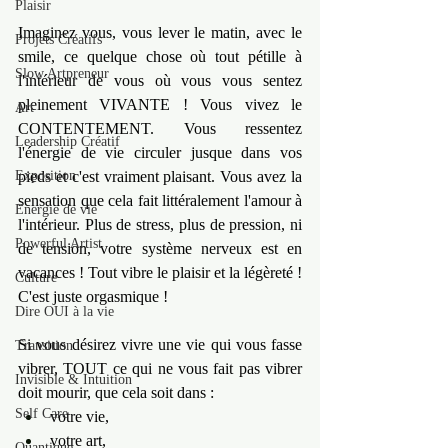
Plaisir
Imaginez vous, vous lever le matin, avec le 
Projets Créatifs
smile, ce quelque chose où tout pétille à 
Slow Artpreneur
l'intérieur de vous où vous vous sentez 
pleinement VIVANTE ! Vous vivez le 
Art
CONTENTEMENT. Vous ressentez 
Leadership Créatif
l'énergie de vie circuler jusque dans vos 
Exposition
pieds et c'est vraiment plaisant. Vous avez la 
sensation que cela fait littéralement l'amour à 
Energie de vie
l'intérieur. Plus de stress, plus de pression, ni 
Powerful Artist
de tension, votre système nerveux est en 
vacances ! Tout vibre le plaisir et la légèreté ! 
Culture
C'est juste orgasmique !
Dire OUI à la vie
Si vous désirez vivre une vie qui vous fasse 
Transition
vibrer, TOUT ce qui ne vous fait pas vibrer 
Invisible & Intuition
doit mourir, que cela soit dans : 
Self Care
votre vie, 
votre art, 
Quantique