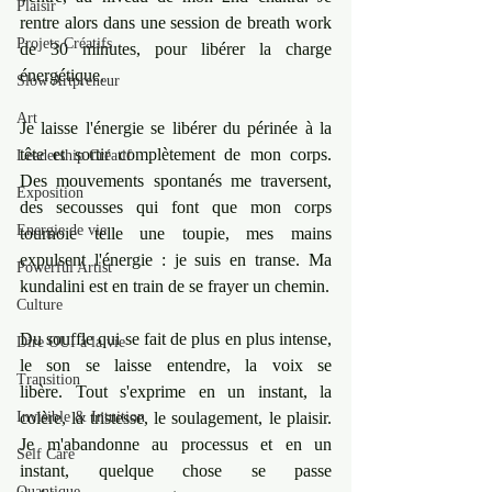
Plaisir
rentre alors dans une session de breath work 
Projets Créatifs
de 30 minutes, pour libérer la charge 
énergétique.
Slow Artpreneur
Art
Je laisse l'énergie se libérer du périnée à la 
tête et sortir complètement de mon corps. 
Leadership Créatif
Des mouvements spontanés me traversent, 
Exposition
des secousses qui font que mon corps 
Energie de vie
tournoie telle une toupie, mes mains 
expulsent l'énergie : je suis en transe. Ma 
Powerful Artist
kundalini est en train de se frayer un chemin.
Culture
Du souffle qui se fait de plus en plus intense, 
Dire OUI à la vie
le son se laisse entendre, la voix se 
Transition
libère. Tout s'exprime en un instant, la 
Invisible & Intuition
colère, la tristesse, le soulagement, le plaisir. 
Je m'abandonne au processus et en un 
Self Care
instant, quelque chose se passe 
Quantique