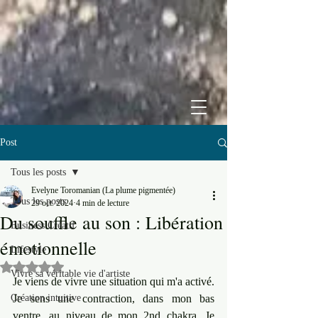
Post
Tous les posts
Evelyne Toromanian (La plume pigmentée)
Tous les posts
29 oct. 2024
4 min de lecture
Du souffle au son : Libération
Business Créatif
émotionnelle
Lifestyle
Noté NaN étoiles sur 5.
Vivre sa véritable vie d'artiste
Je viens de vivre une situation qui m'a activé. 
Création intuitive
Je sens une contraction, dans mon bas 
ventre, au niveau de mon 2nd chakra. Je 