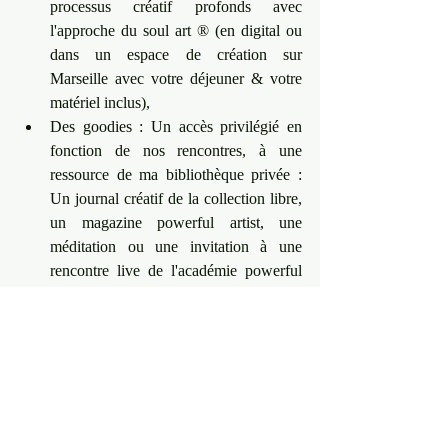
processus créatif profonds avec 
l'approche du soul art ® (en digital ou 
dans un espace de création sur 
Marseille avec votre déjeuner & votre 
matériel inclus),    
Des goodies : Un accès privilégié en 
fonction de nos rencontres, à une 
ressource de ma bibliothèque privée : 
Un journal créatif de la collection libre, 
un magazine powerful artist, une 
méditation ou une invitation à une 
rencontre live de l'académie powerful 
artist  Pour réserver, votre place ? Faites 
moi un email sur 
hello@evelynetoromanian.com
Vous désirez recevoir, votre dose 
quotidienne d'inspiration créative, pour votre 