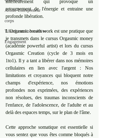
intérieurement qui provoque un 
retournement de l'énergie et entraine une 
Artiste-Entrepreneur
profonde libération.
corps
L'Orgasmic breath work est une pratique que 
Transformation créative
je transmets dans le cursus Orgasmic money 
Engagement
(académie powerful artist) et lors du cursus 
Orgasmic Creation (cycle de 3 mois en 
1to1). Il y a tant a libérer dans nos mémoires 
cellulaires en lien avec l'argent : Nos 
limitations et croyances qui bloquent notre 
champs d'expérience, nos émotions 
profondes non exprimées, des expériences 
non résolues, des traumas inconscients de 
l'enfance, de l'adolescence, de l'adulte et au 
delà des espaces temps, sur le plan de l'âme.
Cette approche somatique est essentielle si 
vous sentez que vous êtes comme bloqués à 