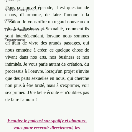
Dans ce nouvel épisode, il est question de 
Artiste-Entrepreneur
chaos, d'harmonie, de faire l'amour à la 
corps
création. Je vous offre un regard nouveau du 
trio Art, Business et Sexualité, comment ils 
Transformation créative
sont interdépendant, lorsque nous sommes 
Engagement
en train de vivre des grands passages, qui 
nous emmène à créer, ce quelque chose de 
vivant dans nos arts, nos business et nos 
intimités. Je vous parle autant de création, du 
processus à l'oeuvre, lorsqu'un projet s'invite 
que des parts sexuelles en nous, qui cherche 
non plus à être bridé, mais à s'exprimer, voir 
sex'primer...Une belle écoute et n'oubliez pas 
de faire l'amour !
Ecoutez le podcast sur spotify et abonnez-
vous pour recevoir directement, les 