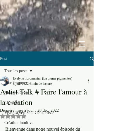
Post
Tous les posts
Evelyne Toromanian (La plume pigmentée)
Tous les posts
8 juil. 2022
3 min de lecture
Artist Talk # Faire l'amour à
Business Créatif
la création
Lifestyle
Dernière mise à jour :
28 déc. 2022
Vivre sa véritable vie d'artiste
Noté NaN étoiles sur 5.
Création intuitive
Bienvenue dans notre nouvel épisode du 