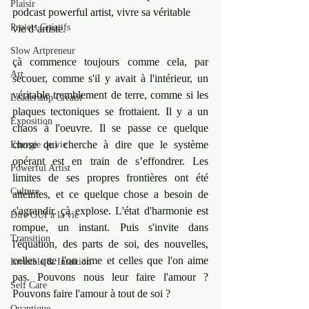
Plaisir
podcast powerful artist, vivre sa véritable 
Projets Créatifs
vie d’artiste.
Slow Artpreneur
çà commence toujours comme cela, par 
Art
secouer, comme s'il y avait à l'intérieur, un 
véritable tremblement de terre, comme si les 
Leadership Créatif
plaques tectoniques se frottaient. Il y a un 
Exposition
chaos à l'oeuvre. Il se passe ce quelque 
chose qui cherche à dire que le système 
Energie de vie
opérant est en train de s’effondrer. Les 
Powerful Artist
limites de ses propres frontières ont été 
Culture
atteintes, et ce quelque chose a besoin de 
s'agrandir. çà explose. L'état d'harmonie est 
Dire OUI à la vie
rompue, un instant. Puis s'invite dans 
Transition
l'équation, des parts de soi, des nouvelles, 
celles que l'on aime et celles que l'on aime 
Invisible & Intuition
pas. Pouvons nous leur faire l'amour ? 
Self Care
Pouvons faire l'amour à tout de soi ? 
Quantique