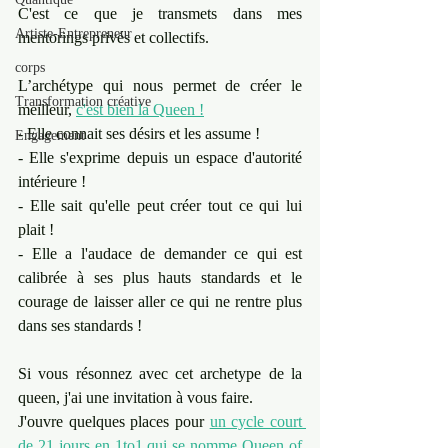
C'est ce que je transmets dans mes 
Artiste-Entrepreneur
mentorings privés et collectifs. 
corps
L’archétype qui nous permet de créer le 
Transformation créative
meilleur, 
c'est bien la Queen !
- Elle connait ses désirs et les assume !
Engagement
- Elle s'exprime depuis un espace d'autorité 
intérieure !
- Elle sait qu'elle peut créer tout ce qui lui 
plait !
- Elle a l'audace de demander ce qui est 
calibrée à ses plus hauts standards et le 
courage de laisser aller ce qui ne rentre plus 
dans ses standards !
Si vous résonnez avec cet archetype de la 
queen, j'ai une invitation à vous faire.
J'ouvre quelques places pour 
un cycle court 
de 21 jours en 1to1 qui se nomme Queen of 