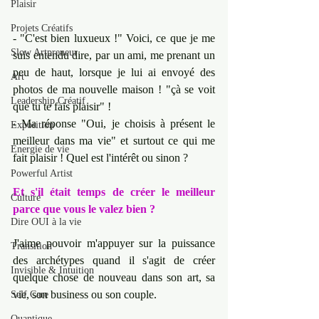
Plaisir
Projets Créatifs
- "C'est bien luxueux !" Voici, ce que je me 
Slow Artpreneur
suis entendu dire, par un ami, me prenant un 
peu de haut, lorsque je lui ai envoyé des 
Art
photos de ma nouvelle maison ! "çà se voit 
Leadership Créatif
que tu te fais plaisir" !
- Ma réponse "Oui, je choisis à présent le 
Exposition
meilleur dans ma vie" et surtout ce qui me 
Energie de vie
fait plaisir ! Quel est l'intérêt ou sinon ? 
Powerful Artist
Et s'il était temps de créer le meilleur 
Culture
parce que vous le valez bien ?
Dire OUI à la vie
J'aime pouvoir m'appuyer sur la puissance 
Transition
des archétypes quand il s'agit de créer 
Invisible & Intuition
quelque chose de nouveau dans son art, sa 
vie, son business ou son couple. 
Self Care
Quantique