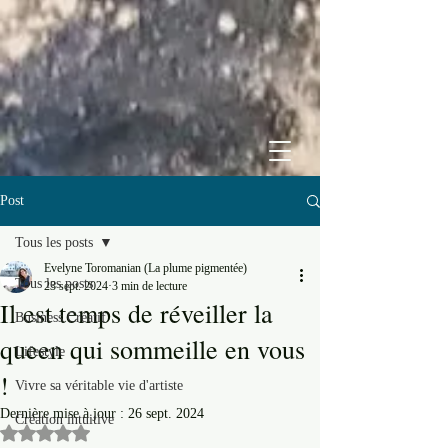
Post
Tous les posts
Evelyne Toromanian (La plume pigmentée)
Tous les posts
23 sept. 2024
3 min de lecture
Il est temps de réveiller la
Business Créatif
queen qui sommeille en vous
Lifestyle
!
Vivre sa véritable vie d'artiste
Dernière mise à jour :
26 sept. 2024
Création intuitive
Noté NaN étoiles sur 5.