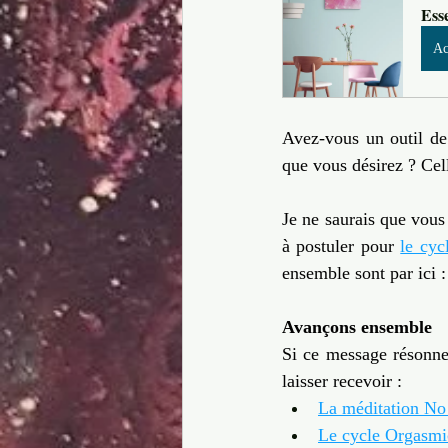
Ess
Ac
Avez-vous un outil de 
que vous désirez ? Ce
Je ne saurais que vous 
à postuler pour 
le cyc
ensemble sont par ici :
Avançons ensemble
Si ce message résonne
laisser recevoir :
La méditation No 
Le cycle Orgasmi