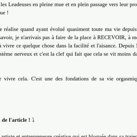
 les Leadeuses en pleine mue et en plein passage vers leur pro
ue !
je réalise quand ayant évolué quasiment toute ma vie depuis 
 savoir, je n'arrivais pas à faire de la place à RECEVOIR, à me 
 vivre ce quelque chose dans la facilité et l'aisance. Depuis 5
ème nerveux et c'est la clef qui fait que cela se vit moins dans
e vivre cela. C'est une des fondations de sa vie 
orgasmiq
 
de l'article !
 ⤵️
tiste et entrepreneure créative qui est bloquée dans sa trajecto