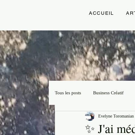
ACCUEIL
AR
Tous les posts
Business Créatif
Evelyne Toromanian 
Projets Créatifs
Slow Artprene
✨ J'ai méd