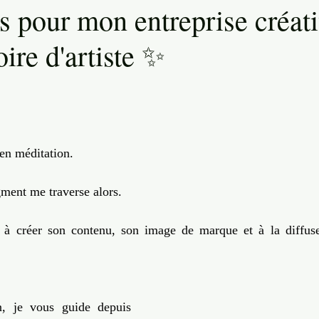
és pour mon entreprise créati
Transition
Invisible & Intuition
Self Care
Quantique
oire d'artiste ✨
Engagement
sur 5.
 en méditation.
ment me traverse alors.
e à créer son contenu, son image de marque et à la diffus
n, je vous guide depuis 