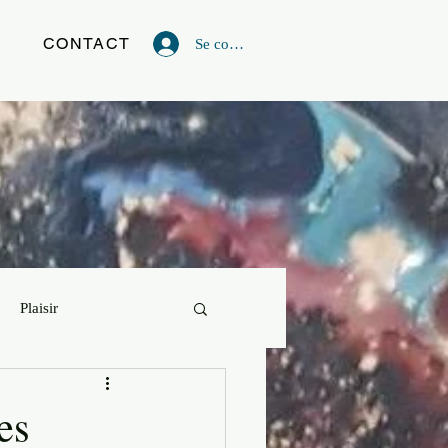
G
CONTACT
Se connecter
Plaisir
vie
Powerful Artist
es