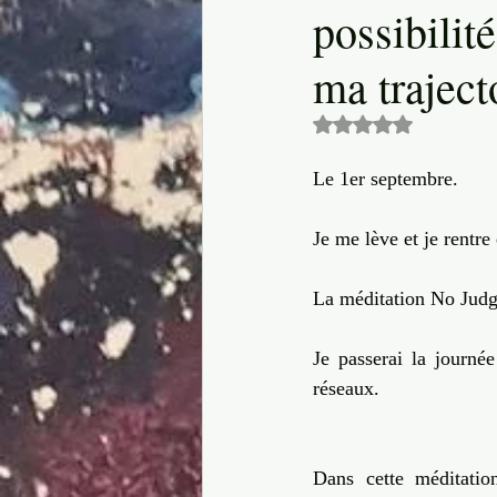
possibilit
Culture
Dire OUI à la vie
ma traject
corps
Transformation créative
Noté NaN étoiles 
Le 1er septembre.
Je me lève et je rentre
La méditation No Judg
Je passerai la journé
réseaux.
Dans cette méditatio