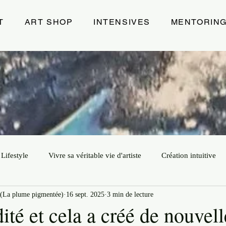
T
ART SHOP
INTENSIVES
MENTORIN
Lifestyle
Vivre sa véritable vie d'artiste
Création intuitive
(La plume pigmentée)
16 sept. 2025
3 min de lecture
ur
Art
Leadership Créatif
Exposition
Energie de 
ité et cela a créé de nouvell