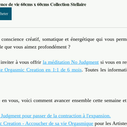
ence de vie 60cms x 60cms Collection Stellaire
heter
conscience créatif, somatique et énergétique qui vous permet
lle que vous aimez profondément ?
inviter à vous offrir 
la méditation No Judgment
 si vous en re
le Orgasmic Creation en 1:1 de 6 mois
. Toutes les informat
 en vous, voici comment avancer ensemble cette semaine et
Judgment pour passer de la contraction à l'expansion.
c Creation - Accoucher de sa vie Orgasmique
 pour les Artistes