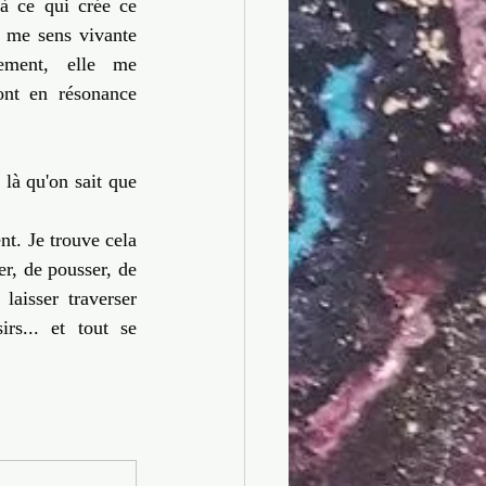
à ce qui crée ce 
 me sens vivante 
lement, elle me 
ont en résonance 
là qu'on sait que 
t. Je trouve cela 
, de pousser, de 
aisser traverser 
rs... et tout se 