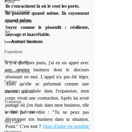
Plaisir
Ils s'enracinent là où le vent les porte.
Projets Créatifs
Ils poussent quand même. Ils rayonnent 
quand même.
Slow Artpreneur
Soyez comme le pissenlit : résiliente, 
Art
sauvage et inarrêtable.
— Auteur inconnu
Leadership Créatif
Exposition
Energie de vie
Il y a quelques jours, j'ai eu un appel avec 
une mentor business dont le discours 
Powerful Artist
résonnait en moi. L'appel n'a pas été léger. 
Culture
Alors qu'elle se présentait comme une 
mentor spécialisée dans l'expansion, mon 
Dire OUI à la vie
corps vivait une contraction. Après lui avoir 
Transition
partagé où j'en étais dans mon business, elle 
Invisible & Intuition
a fini par me dire : "Tu ne peux pas 
développer ton business dans ta situation. 
Self Care
Point." C'est tout ? 
Quoi d'autre est possible 
Quantique