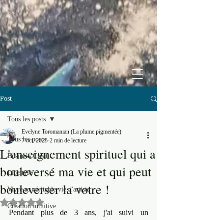
Post
Tous les posts
Evelyne Toromanian (La plume pigmentée)
Tous les posts
7 oct. 2025
2 min de lecture
L'enseignement spirituel qui a
Business Créatif
bouleversé ma vie et qui peut
Lifestyle
bouleverser la votre !
Vivre sa véritable vie d'artiste
Noté NaN étoiles sur 5.
Création intuitive
Pendant plus de 3 ans, j'ai suivi un 