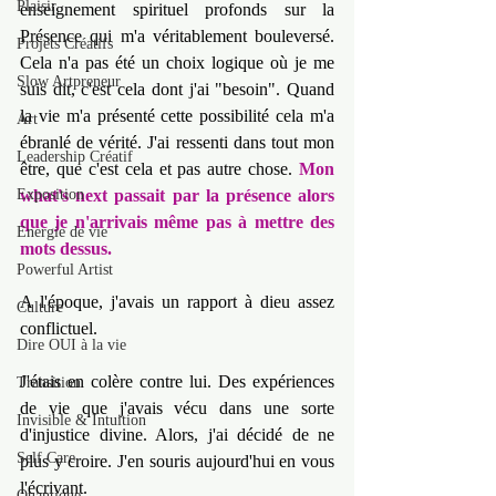
Plaisir
enseignement spirituel profonds sur la 
Présence qui m'a véritablement bouleversé. 
Projets Créatifs
Cela n'a pas été un choix logique où je me 
Slow Artpreneur
suis dit, c'est cela dont j'ai "besoin". Quand 
la vie m'a présenté cette possibilité cela m'a 
Art
ébranlé de vérité. J'ai ressenti dans tout mon 
Leadership Créatif
être, que c'est cela et pas autre chose. 
Mon 
Exposition
what's next passait par la présence alors 
que je n'arrivais même pas à mettre des 
Energie de vie
mots dessus.
Powerful Artist
A l'époque, j'avais un rapport à dieu assez 
Culture
conflictuel.
Dire OUI à la vie
J'étais en colère contre lui. Des expériences 
Transition
de vie que j'avais vécu dans une sorte 
Invisible & Intuition
d'injustice divine. Alors, j'ai décidé de ne 
Self Care
plus y croire. J'en souris aujourd'hui en vous 
l'écrivant.
Quantique