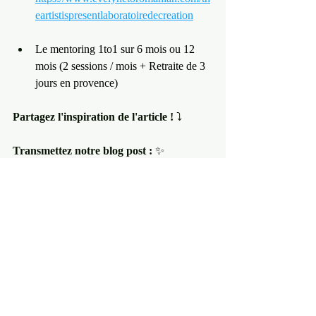
eartistispresentlaboratoiredecreation
Le mentoring 1to1 sur 6 mois ou 12 
mois (2 sessions / mois + Retraite de 3 
jours en provence)
Partagez l'inspiration de l'article !
 ⤵️
Transmettez notre blog post :
 ✨ 
L'enseignement spirituel qui a bouleversé 
ma vie et qui peut bouleverser la votre ! ✨
Voir tout