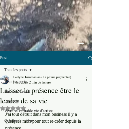
Post
Tous les posts
Evelyne Toromanian (La plume pigmentée)
Tous les posts
1 oct. 2025
2 min de lecture
Laisser la présence être le
Business Créatif
leader de sa vie
Lifestyle
Noté NaN étoiles sur 5.
Vivre sa véritable vie d'artiste
J'ai tout détruit dans mon business il y a 
Création intuitive
quelques mois pour tout re-créer depuis la 
présence.