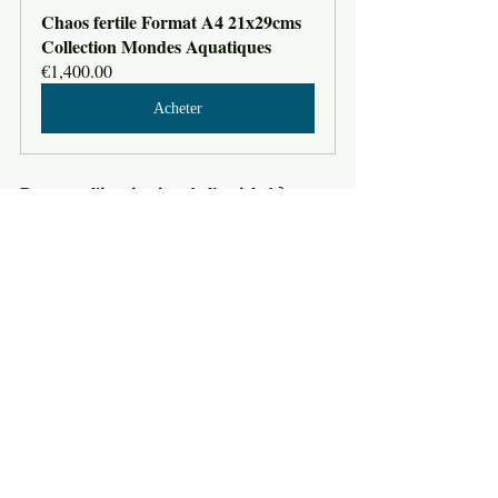
Chaos fertile Format A4 21x29cms 
Collection Mondes Aquatiques
€1,400.00
Acheter
Partagez l'inspiration de l'article !
 ⤵️
Ce blog post vous a inspiré et vous 
ressentez qu'il peut inspirer votre 
communauté créative ? 
Transmettez notre blog post :
 ✨ Laisser la 
présence être le leader de sa vie ✨