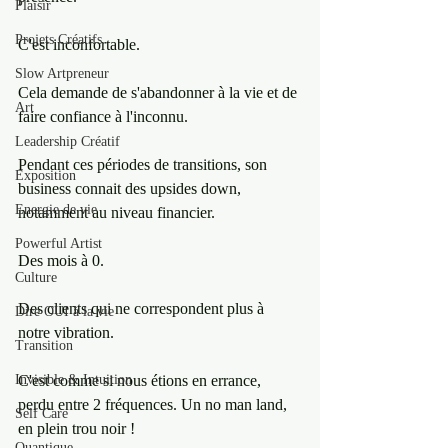
Plaisir
Projets Créatifs
C'est inconfortable.
Slow Artpreneur
Cela demande de s'abandonner à la vie et de 
Art
faire confiance à l'inconnu.
Leadership Créatif
Pendant ces périodes de transitions, son 
Exposition
business connait des upsides down, 
Energie de vie
notamment au niveau financier.
Powerful Artist
Des mois à 0.
Culture
Des clients qui ne correspondent plus à 
Dire OUI à la vie
notre vibration.
Transition
Invisible & Intuition
C'est comme si nous étions en errance, 
perdu entre 2 fréquences. Un no man land, 
Self Care
en plein trou noir !
Quantique