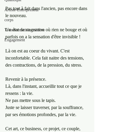
Pas tout à fait dans l'ancien, pas encore dans 
Artiste-Entrepreneur
le nouveau.
corps
Un état de stagnation où rien ne bouge et où 
Transformation créative
parfois on a la sensation d'être invisible !
Engagement
Là on est au coeur du vivant. C'est 
inconfortable. Cela fait naitre des tensions, 
des contractions, de la pression, du stress.
Revenir à la présence.
Là, dans l'instant, accueillir tout ce que je 
ressens : la vie.
Ne pas mettre sous le tapis.
Juste se laisser traverser, par la souffrance, 
par ses émotions profondes, par la vie.
Cet art, ce business, ce projet, ce couple, 