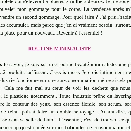
lète qui s'élèverait à plusieurs milliers d'euros. Je me souvie
enouveler mon gommage pour le corps. La vendeuse après m
ndre un second gommage. Pour quoi faire ? J'ai pris l'habitu
es accumuler, mais parce que j'en ai vraiment besoin, surtout,
 la place pour un nouveau...Revenir à l'essentiel !
ROUTINE MINIMALISTE
 le savoir, je suis sur une routine beauté minimaliste, une p
..2 produits suffissent...Less is more. Je crois intimement ne
industrie fonctionne sur une sur-consommation même si cela pr
e. Cela me fait mal au cœur de voir les déchets que nous
é, le plastique notamment...Toute industrie prône du layering.
tre le contour des yeux, son essence florale, son serum, son
de teint...puis à faire un double nettoyage ! Autant dire, q
sé dans sa salle de bain ! L'essentiel, c'est de trouver, ce qu
 beaucoup questionnée sur mes habitudes de consommation et j