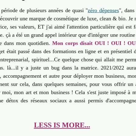
sur 5.
Transition
Invisible & Intuition
Self Care
Quantique
 période de plusieurs années de quasi "
zéro dépenses
", dans
découvrir une marque de cosmétique de luxe, clean & bio. Je m
rice, ses valeurs, ET j'ai aimé l'attention particulière qui est f
Engagement
te. çà a été un grand appel intérieur que d'intégrer une routine
ie dans mon quotidien. 
Mon corps disait OUI ! OUI ! OU
t était passé dans des formations en ligne et en présentiel 
entreprenarial, spirituel...Ce quelque chose qui allait me perm
s. là...il y a juste un bug dans la matrice. 2021/2022 aura 
, accompagnement et autre pour déployer mon business, mon 
ement sur cela, dans quelques semaines, pour vous offrir un 
 moi, mon art et mon business ! Cela s'est juste imposé à mo
 une détox des réseaux sociaux a aussi permis d'accompagn
LESS IS MORE...