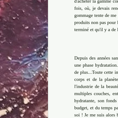
d'acheter la gamme comp
fois, où, je devais r
gommage tente de me ve
produits non pas pour l
terminé et qu'il y a de
Depuis des années sans
une phase hydratation.
de plus...Toute cette 
corps et de la planèt
l'industrie de la beaut
multiples couches, en
hydratante, son fonds 
budget, et du temps pas
soi ! Je me suis alors