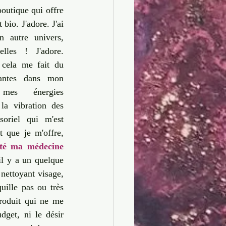
outique qui offre 
bio. J'adore. J'ai 
 autre univers, 
lles ! J'adore. 
cela me fait du 
antes dans mon 
mes énergies 
a vibration des 
oriel qui m'est 
t que je m'offre, 
té ma médecine 
l y a un quelque 
ettoyant visage, 
ille pas ou très 
roduit qui ne me 
get, ni le désir 