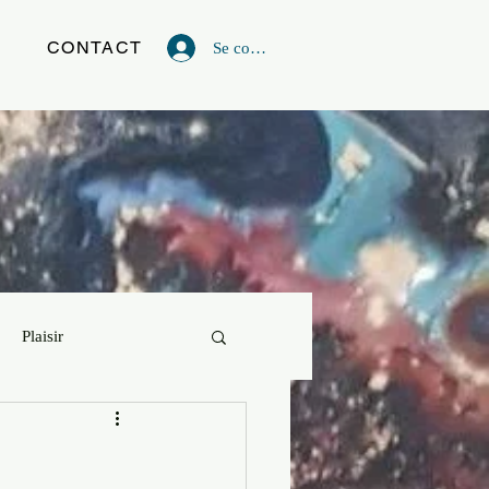
G
CONTACT
Se connecter
Plaisir
vie
Powerful Artist