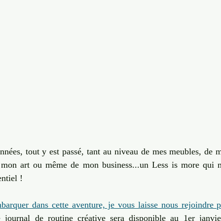
nnées, tout y est passé, tant au niveau de mes meubles, de m
 mon art ou même de mon business...un Less is more qui m
ntiel ! 
barquer dans cette aventure, je vous laisse nous rejoindre p
e journal de routine créative sera disponible au 1er janvie