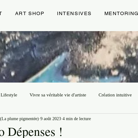
T
ART SHOP
INTENSIVES
MENTORIN
Lifestyle
Vivre sa véritable vie d'artiste
Création intuitive
(La plume pigmentée)
9 août 2023
4 min de lecture
ur
Art
Leadership Créatif
Exposition
Energie de 
ro Dépenses !