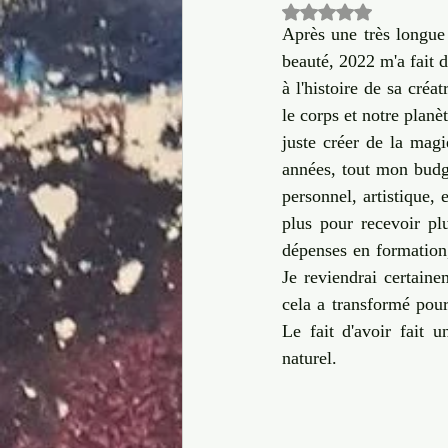
Noté NaN étoiles 
Culture
Dire OUI à la vie
Après une très longue
beauté, 2022 m'a fait 
à l'histoire de sa créat
corps
Transformation créative
le corps et notre planè
juste créer de la mag
années, tout mon budge
personnel, artistique, 
plus pour recevoir plu
dépenses en formation
Je reviendrai certain
cela a transformé pour
Le fait d'avoir fait
naturel.