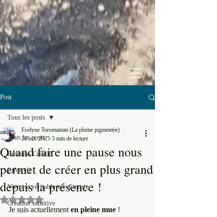
Post
Tous les posts
Evelyne Toromanian (La plume pigmentée)
Tous les posts
28 oct. 2025
3 min de lecture
Quand faire une pause nous
Business Créatif
permet de créer en plus grand
Lifestyle
depuis la présence !
Vivre sa véritable vie d'artiste
Noté NaN étoiles sur 5.
Création intuitive
Je suis actuellement 
en pleine mue
 !