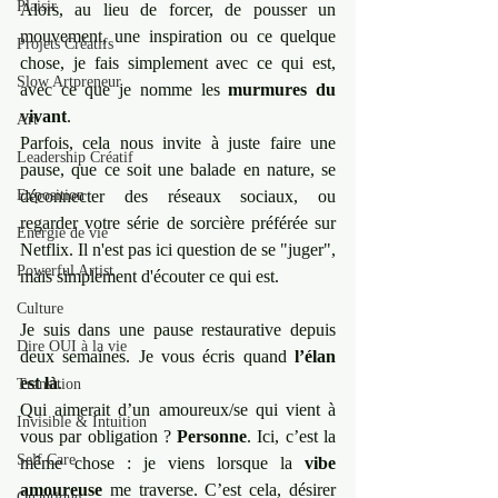
Plaisir
Alors, au lieu de forcer, de pousser un 
mouvement, une inspiration ou ce quelque 
Projets Créatifs
chose, je fais simplement avec ce qui est, 
Slow Artpreneur
avec ce que je nomme les 
murmures du 
vivant
.
Art
Parfois, cela nous invite à juste faire une 
Leadership Créatif
pause, que ce soit une balade en nature, se 
Exposition
déconnecter des réseaux sociaux, ou 
regarder votre série de sorcière préférée sur 
Energie de vie
Netflix. Il n'est pas ici question de se "juger", 
Powerful Artist
mais simplement d'écouter ce qui est.
Culture
Je suis dans une pause restaurative depuis 
Dire OUI à la vie
deux semaines. Je vous écris quand 
l’élan 
est là
.
Transition
Qui aimerait d’un amoureux/se qui vient à 
Invisible & Intuition
vous par obligation ? 
Personne
. Ici, c’est la 
Self Care
même chose : je viens lorsque la 
vibe 
amoureuse
 me traverse. C’est cela, désirer 
Quantique