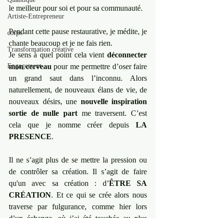
le meilleur pour soi et pour sa communauté.
Artiste-Entrepreneur
Pendant cette pause restaurative, je médite, je 
corps
chante beaucoup et je ne fais rien.
Transformation créative
Je sens à quel point cela vient 
déconnecter 
Engagement
mon cerveau
 pour me permettre d’oser faire 
un grand saut dans l’inconnu. Alors 
naturellement, de nouveaux élans de vie, de 
nouveaux désirs, une 
nouvelle inspiration 
sortie de nulle part
 me traversent. C’est 
cela que je nomme créer depuis 
LA 
PRESENCE
.
Il ne s’agit plus de se mettre la pression ou 
de contrôler sa création. Il s’agit de faire 
qu'un avec sa création : d’
ÊTRE SA 
CRÉATION
. Et ce qui se crée alors nous 
traverse par fulgurance, comme hier lors 