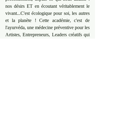
nos désirs ET en écoutant véritablement le 
vivant...C'est écologique pour soi, les autres 
et la planète ! Cette académie, c'est de 
l'ayurvéda, une médecine préventive pour les 
Artistes, Entrepreneurs, Leaders créatifs qui 
désirent se réaliser avec leurs arts multiples 
tout en étant intimement en connexion avec 
leurs désirs et qui ils sont profondément ! On 
y parle Art, Sexualité et Argent. On y avance 
sur son chemin intérieur, artistique et 
entreprenarial...
Si vous désirez rejoindre l'académie 
powerful artist, il y a une place pour 
vous...Cette semaine, il y a aussi, une 
invitation à s'organiser, à shifter pour créer 
un business qui soutient son lifestyle et pas 
inversement...Que désirez vous ? Créez le ! 