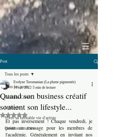
Post
Tous les posts
Evelyne Toromanian (La plume pigmentée)
Tous les posts
14 oct. 2022
5 min de lecture
Quand son business créatif
Business Créatif
soutient son lifestyle...
Lifestyle
Noté NaN étoiles sur 5.
Vivre sa véritable vie d'artiste
Et pas inversement ! Chaque vendredi, je 
poste un message pour les membres de 
Création intuitive
l'académie. Généralement en invitant nos 