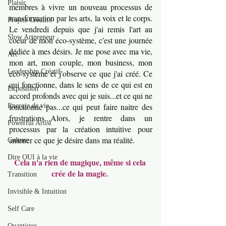
Plaisir
membres à vivre un nouveau processus de 
transformation par les arts, la voix et le corps. 
Projets Créatifs
Le vendredi depuis que j'ai remis l'art au 
Slow Artpreneur
coeur de mon éco-système, c'est une journée 
dédiée à mes désirs. Je me pose avec ma vie, 
Art
mon art, mon couple, mon business, mon 
Leadership Créatif
éco-système et j'observe ce que j'ai créé. Ce 
qui fonctionne, dans le sens de ce qui est en 
Exposition
accord profonds avec qui je suis...et ce qui ne 
fonctionne pas...ce qui peut faire naitre des 
Energie de vie
frustrations...Alors, je rentre dans un 
Powerful Artist
processus par la création intuitive pour 
amener ce que je désire dans ma réalité. 
Culture
Dire OUI à la vie
Cela n'a rien de magique, même si cela 
crée de la magie. 
Transition
Invisible & Intuition
Self Care
Quantique