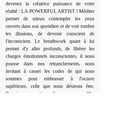
devenez la créatrice puissance de votre 
réalité : LA POWERFUL ARTIST ! Méditer 
permet de mieux contempler les yeux 
ouverts dans son quotidien et de voir tomber 
les illusions, de devenir conscient de 
l'inconscient. Le breathwork quant à lui 
permet d'y aller profonds, de libérer les 
charges émotionnels inconscientes, il nous 
pousse dans nos retranchements, nous 
invitant à casser les codes de qui nous 
sommes pour embrasser à l'octave 
supérieure, celle que nous désirons être. 
Respirer, se remettre en lien avec son souffle, 
celui à l'origine de la vie...
Toutes ces pratiques sont les fondations qui 
m'ont accompagné au coeur de ma 
transformation et qui sont venus enrichir ma 
pratique de Mentor Créative. Elles seront 