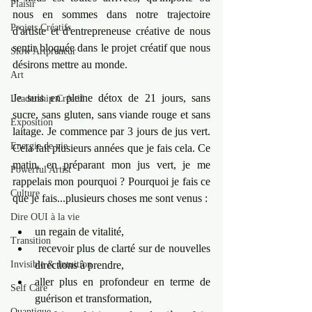
Plaisir
nous en sommes dans notre trajectoire 
Projets Créatifs
d'artiste et d'entrepreneuse créative de nous 
sentir bloquée dans le projet créatif que nous 
Slow Artpreneur
désirons mettre au monde.
Art
Je suis en pleine détox de 21 jours, sans 
Leadership Créatif
sucre, sans gluten, sans viande rouge et sans 
Exposition
laitage. Je commence par 3 jours de jus vert. 
Energie de vie
Cela fait plusieurs années que je fais cela. Ce 
matin, en préparant mon jus vert, je me 
Powerful Artist
rappelais mon pourquoi ? ﻿Pourquoi je fais ce 
Culture
que je fais...plusieurs choses me sont venus :
Dire OUI à la vie
un regain de vitalité,
Transition
 recevoir plus de clarté sur de nouvelles 
Invisible & Intuition
directions à prendre,
aller plus en profondeur en terme de 
Self Care
guérison et transformation,
Quantique