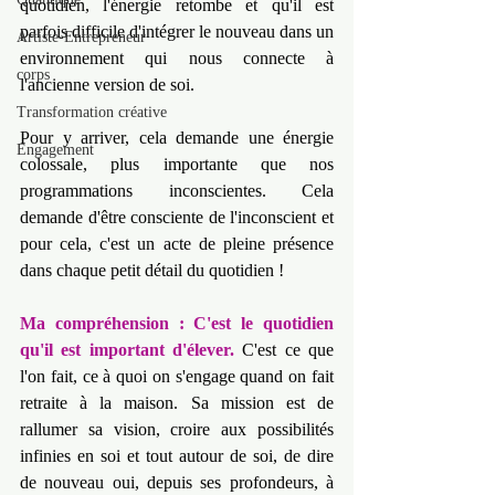
quotidien, l'énergie retombe et qu'il est 
parfois difficile d'intégrer le nouveau dans un 
Artiste-Entrepreneur
environnement qui nous connecte à 
corps
l'ancienne version de soi.
Transformation créative
Pour y arriver, cela demande une énergie 
Engagement
colossale, plus importante que nos 
programmations inconscientes. Cela 
demande d'être consciente de l'inconscient et 
pour cela, c'est un acte de pleine présence 
dans chaque petit détail du quotidien !
Ma compréhension : C'est le quotidien 
qu'il est important d'élever. 
C'est ce que 
l'on fait, ce à quoi on s'engage quand on fait 
retraite à la maison. Sa mission est de 
rallumer sa vision, croire aux possibilités 
infinies en soi et tout autour de soi, de dire 
de nouveau oui, depuis ses profondeurs, à 