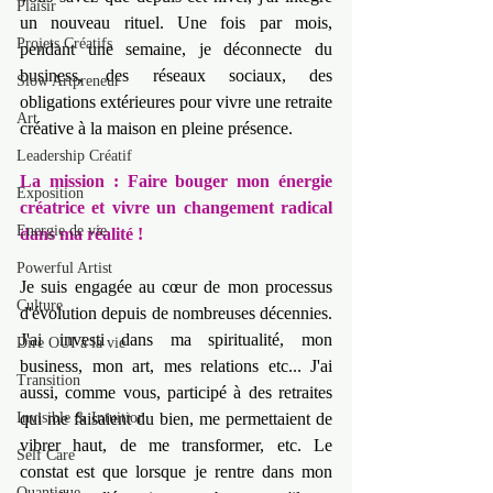
Plaisir
un nouveau rituel. Une fois par mois, 
Projets Créatifs
pendant une semaine, je déconnecte du 
business, des réseaux sociaux, des 
Slow Artpreneur
obligations extérieures pour vivre une retraite 
Art
créative à la maison en pleine présence.
Leadership Créatif
La mission : Faire bouger mon énergie 
Exposition
créatrice et vivre un changement radical 
Energie de vie
dans ma réalité !
Powerful Artist
Je suis engagée au cœur de mon processus 
Culture
d'évolution depuis de nombreuses décennies. 
J'ai investi dans ma spiritualité, mon 
Dire OUI à la vie
business, mon art, mes relations etc... J'ai 
Transition
aussi, comme vous, participé à des retraites 
Invisible & Intuition
qui me faisaient du bien, me permettaient de 
vibrer haut, de me transformer, etc. Le 
Self Care
constat est que lorsque je rentre dans mon 
Quantique