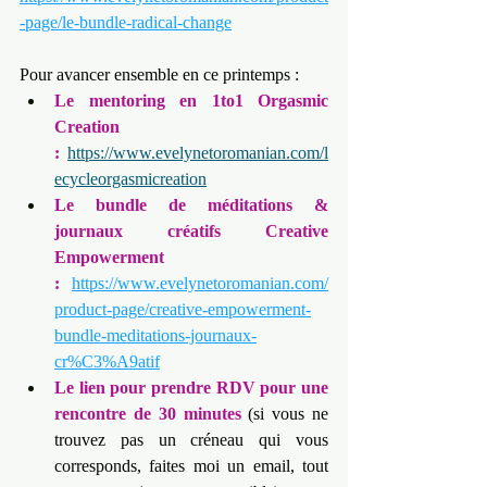
-page/le-bundle-radical-change
Pour avancer ensemble en ce printemps :
Le mentoring en 1to1 Orgasmic 
Creation 
:
https://www.evelynetoromanian.com/l
ecycleorgasmicreation
Le bundle de méditations & 
journaux créatifs Creative 
Empowerment 
:
https://www.evelynetoromanian.com/
product-page/creative-empowerment-
bundle-meditations-journaux-
cr%C3%A9atif
Le lien pour prendre RDV pour une 
rencontre de 30 minutes
 (si vous ne 
trouvez pas un créneau qui vous 
corresponds, faites moi un email, tout 