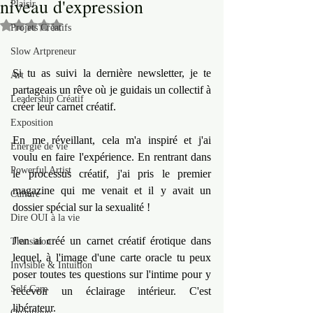
niveau d'expression
Plaisir
Noté NaN étoiles sur 5.
Projets Créatifs
Slow Artpreneur
Si tu as suivi la dernière newsletter, je te 
Art
partageais un rêve où je guidais un collectif à 
Leadership Créatif
créer leur carnet créatif.
Exposition
En me réveillant, cela m'a inspiré et j'ai 
Energie de vie
voulu en faire l'expérience. En rentrant dans 
Powerful Artist
le processus créatif, j'ai pris le premier 
magazine qui me venait et il y avait un 
Culture
dossier spécial sur la sexualité !
Dire OUI à la vie
J'en ai créé un carnet créatif érotique dans 
Transition
lequel, à l'image d'une carte oracle tu peux 
Invisible & Intuition
poser toutes tes questions sur l'intime pour y 
Self Care
recevoir un éclairage intérieur. C'est 
libérateur.
Quantique