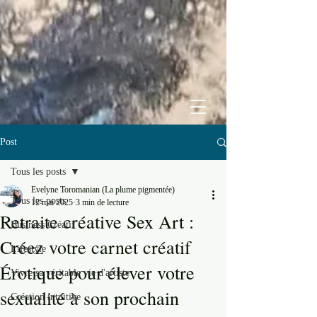
Post
Tous les posts
Evelyne Toromanian (La plume pigmentée)
Tous les posts
12 mai 2025
3 min de lecture
Retraite créative Sex Art :
Business Créatif
Créez votre carnet créatif
Lifestyle
Érotique pour élever votre
Vivre sa véritable vie d'artiste
sexualité à son prochain
Création intuitive