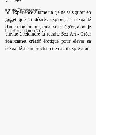
Artiste-Entrepreneur
Si l'expérience allume un "je ne sais quoi" en 
toi et que tu désires explorer ta sexualité 
corps
d'une manière fun, créative et légère, alors je 
Transformation créative
t'invite à rejoindre la retraite Sex Art - Créer 
Engagement
son carnet créatif érotique pour élever sa 
sexualité à son prochain niveau d'expression.