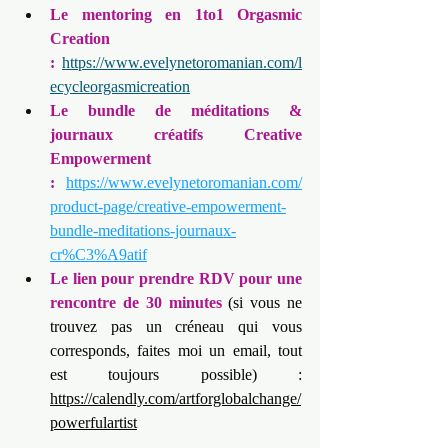
Le mentoring en 1to1 Orgasmic 
Creation 
:
https://www.evelynetoromanian.com/l
ecycleorgasmicreation
Le bundle de méditations & 
journaux créatifs Creative 
Empowerment 
:
https://www.evelynetoromanian.com/
product-page/creative-empowerment-
bundle-meditations-journaux-
cr%C3%A9atif
Le lien pour prendre RDV pour une 
rencontre de 30 minutes
 (si vous ne 
trouvez pas un créneau qui vous 
corresponds, faites moi un email, tout 
est toujours possible) : 
https://calendly.com/artforglobalchange/
powerfulartist