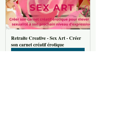
Retraite Creative - Sex Art - Créer 
son carnet créatif érotique
Acheter
L'idée d'explorer votre Éros à travers le 
prisme de la créativité vous interpelle ? 
Partagez l'article 
"
Retraite créative Sex 
Art : Créez votre carnet créatif Érotique 
pour élever votre sexualité à son prochain 
niveau d'expression"
avec votre 
communauté créative et invitez d'autres à 