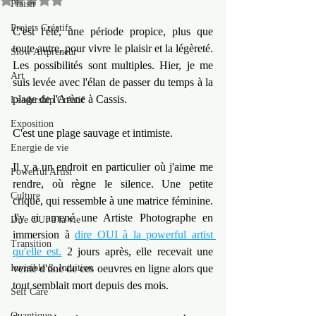
Plaisir
Projets Créatifs
C'est l'été, une période propice, plus que 
toute autre, pour vivre le plaisir et la légèreté. 
Slow Artpreneur
Les possibilités sont multiples. Hier, je me 
Art
suis levée avec l'élan de passer du temps à la 
plage de l'Arène à Cassis.
Leadership Créatif
Exposition
C'est une plage sauvage et intimiste.
Energie de vie
Il y a un endroit en particulier où j'aime me 
Powerful Artist
rendre, où règne le silence. Une petite 
Culture
crique, qui ressemble à une matrice féminine. 
J'y ai amené une Artiste Photographe en 
Dire OUI à la vie
immersion à 
dire OUI à la powerful artist 
Transition
qu'elle est.
 2 jours après, elle recevait une 
Invisible & Intuition
vente d'une de ces oeuvres en ligne alors que 
tout semblait mort depuis des mois.
Self Care
Quantique