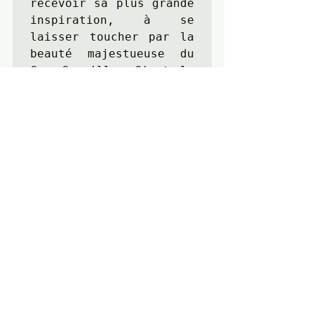
recevoir sa plus grande 
inspiration, à se 
laisser toucher par la 
beauté majestueuse du 
Cap Canaille. C'est le 
cadre idéal pour créer, 
pour soi, sa vie, son 
art, son business et 
même son couple, les 
possibilités infinies, 
depuis une totale 
liberté d'être !

Êtes-vous prête pour 
votre prochain niveau 
de création orgasmique 
? 

Peut-être êtes-vous 