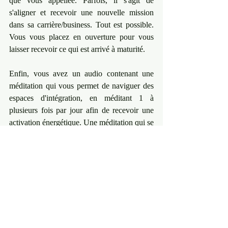
que vous appellée. Parfois, il s'agit de 
s'aligner et recevoir une nouvelle mission 
dans sa carrière/business. Tout est possible. 
Vous vous placez en ouverture pour vous 
laisser recevoir ce qui est arrivé à maturité.
Enfin, vous avez un audio contenant une 
méditation qui vous permet de naviguer des 
espaces d'intégration, en méditant 1 à 
plusieurs fois par jour afin de recevoir une 
activation énergétique. Une méditation qui se 
concentre sur ces différents centres énergie : 
sa kundalini, où je transmets une activation 
énergétique à travers le chants, les sons et le 
langage de l'âme.
Un processus à vous offrir si vous désirez 
réveiller votre libido créative et sexuelle, afin 
d'aligner votre réalité à ce que vous désirez 