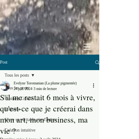
Post
Tous les posts
Evelyne Toromanian (La plume pigmentée)
Tous les posts
24 juil. 2024
3 min de lecture
S'il me restait 6 mois à vivre,
Business Créatif
qu'est-ce que je créerai dans
Lifestyle
mon art, mon business, ma
Vivre sa véritable vie d'artiste
vie ?
Création intuitive