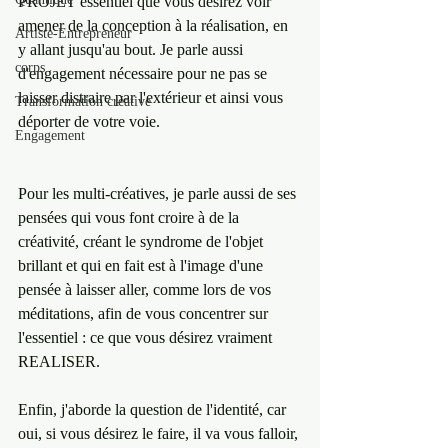
PROJET essentiel que vous désirez voir 
amener de la conception à la réalisation, en 
Artiste-Entrepreneur
y allant jusqu'au bout. Je parle aussi 
corps
d'engagement nécessaire pour ne pas se 
laisser distraire par l'extérieur et ainsi vous 
Transformation créative
déporter de votre voie.
Engagement
Pour les multi-créatives, je parle aussi de ses 
pensées qui vous font croire à de la 
créativité, créant le syndrome de l'objet 
brillant et qui en fait est à l'image d'une 
pensée à laisser aller, comme lors de vos 
méditations, afin de vous concentrer sur 
l'essentiel : ce que vous désirez vraiment 
REALISER.
Enfin, j'aborde la question de l'identité, car 
oui, si vous désirez le faire, il va vous falloir, 