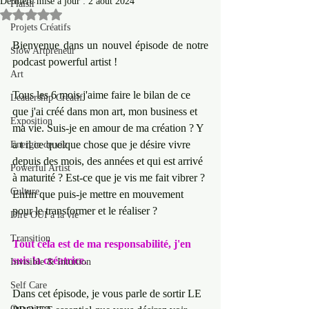
Dernière mise à jour :
2 août 2024
Plaisir
Noté NaN étoiles sur 5.
Projets Créatifs
Bienvenue dans un nouvel épisode de notre 
Slow Artpreneur
podcast powerful artist !
Art
Tous les 6 mois j'aime faire le bilan de ce 
Leadership Créatif
que j'ai créé dans mon art, mon business et 
Exposition
ma vie. Suis-je en amour de ma création ? Y 
a t il ce quelque chose que je désire vivre 
Energie de vie
depuis des mois, des années et qui est arrivé 
Powerful Artist
à maturité ? Est-ce que je vis me fait vibrer ? 
Culture
Enfin que puis-je mettre en mouvement 
pour le transformer et le réaliser ?
Dire OUI à la vie
Transition
Tout cela est de ma responsabilité, j'en 
suis la créatrice.
Invisible & Intuition
Self Care
Dans cet épisode, je vous parle de sortir LE 
Quantique