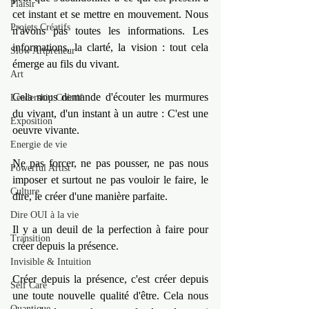
Plaisir
cet instant et se mettre en mouvement. Nous 
Projets Créatifs
n'avons pas toutes les informations. Les 
informations, la clarté, la vision : tout cela 
Slow Artpreneur
émerge au fils du vivant.
Art
Cela nous demande d'écouter les murmures 
Leadership Créatif
du vivant, d'un instant à un autre : C'est une 
Exposition
oeuvre vivante.
Energie de vie
Ne pas forcer, ne pas pousser, ne pas nous 
Powerful Artist
imposer et surtout ne pas vouloir le faire, le 
Culture
dire, le créer d'une manière parfaite.
Dire OUI à la vie
Il y a un deuil de la perfection à faire pour 
Transition
créer depuis la présence.
Invisible & Intuition
Créer depuis la présence, c'est créer depuis 
Self Care
une toute nouvelle qualité d'être. Cela nous 
Quantique