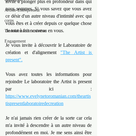
invite à plonger plus en profondeur dans qui 
nous sommes. Si vous savez que vous avez 
Artiste-Entrepreneur
ce désir d'un autre niveau d'intimité avec qui 
corps
vous êtes et à créer depuis ce quelque chose 
de tout à fait nouveau en vous.
Transformation créative
Engagement
Je vous invite à découvrir le Laboratoire de 
création et d'alignement 
"The Artist is 
present".
Vous avez toutes les informations pour 
rejoindre Le laboratoire the Artist is present 
par ici : 
https://www.evelynetoromanian.com/theartis
tispresentlaboratoiredecreation
Je n'ai jamais rien créer de la sorte car cela 
m'a invité à descendre à un autre niveau de 
profondément en moi. Je me sens ainsi être 