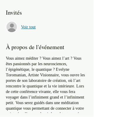
Invités
Voir tout
À propos de l'événement
Vous aimez méditer ? Vous aimez l’art ? Vous
êtes passionnés par les neurosciences,
l’épigénétique, le quantique ? Evelyne
Toromanian, Artiste Visionnaire, vous ouvre les
portes de son laboratoire de création, où l’art
rencontre le quantique et la vie intérieure. Lors
de cette conférence vivante, elle vous fera
voyager dans l’infiniment grand et l’infiniment
petit. Vous serez guidés dans une méditation
quantique vous permettant de connecter à votre
point zéro, l’espace depuis lequel tout se crée, en
cohérence avec le vivant : l’espace créateur. Un
processus de création vous permettra de vivre
Partager cet événement
l’expérience de peindre depuis votre point zéro,