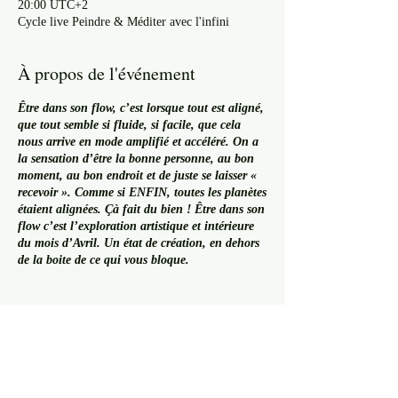
20:00 UTC+2
Cycle live Peindre & Méditer avec l'infini
À propos de l'événement
Être dans son flow, c’est lorsque tout est aligné,
que tout semble si fluide, si facile, que cela
nous arrive en mode amplifié et accéléré. On a
la sensation d’être la bonne personne, au bon
moment, au bon endroit et de juste se laisser «
recevoir ». Comme si ENFIN, toutes les planètes
étaient alignées. Çà fait du bien ! Être dans son
flow c’est l’exploration artistique et intérieure
du mois d’Avril. Un état de création, en dehors
de la boite de ce qui vous bloque.
Depuis 10 ans, dans ma trajectoire d'artiste,
Partager cet événement
j'explore l'infiniment grand et l'infiniment petit.
C'est une vision du champs quantique qui m'a
invité à peindre pour la première fois, pour
donner vie à mes visions intérieures. Depuis, je
n'ai jamais arrêté de peindre ce que je ressens de
mes mondes intérieurs. Lorsque je suis devant