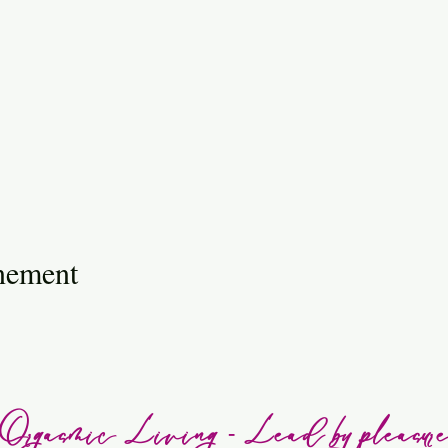
énement
Orgasmic Living - Lead by pleasur