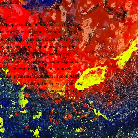
thenticité.
. A chaque souffle, je m'expanse. A chaque
tacle à la vie que je suis. Je souffle, et je
é, profonds, dans cet espace, où se vit ce
se, des mémoires d'émotions. Je souffle et
t je m'expulse, je m'accouche, par mon
n me connecte à l'infini. Chaque expiration
lité. Je respire et je crée ma nouvelle
i je suis, pleinement connecter à mon ADN.
brins s'y réveillent. De nouveaux talents,
es connaissances s'offrent et remontent à ma
ie qui a été bien gardée dans mes
ar cela est le moment. J'accouche de cette
Elle s'offre au monde naturellement. Sans
u monde en étant nue. Je me retrouve dans ma
elle que je suis véritablement, sans vêtement
quées...tout cela s'est évaporé, pour laisser