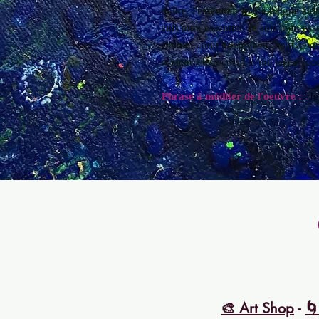
naître, l'essentiel. Je me baigne alor
suis mon essentiel. Je suis mon essen
fluidité...tout me revient...tout ce
revient...Je reçois...je me laisse rec
Phrase à méditer de l'oeuvre :
"Je
🎨 Art Shop
-
🌀