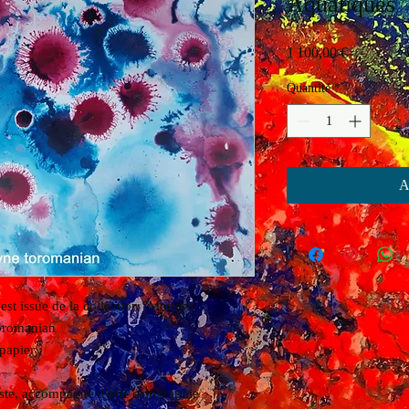
Aquatiques
Prix
1 100,00 €
Quantité
*
A
est issue de la collection "Mondes
Toromanian
papier
tiste, accompagné d'une calligraphie