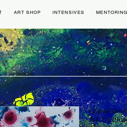
T
ART SHOP
INTENSIVES
MENTORIN
Constellati
A4 21x29cms