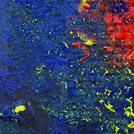
poétique et de son certification d'au
Message étoilé de l'oeuvre :
Je respire et tout s'expanse en moi
souffle, je suis. Plus rien ne fait obs
plonge en moi, dans cet espace sacr
grand PAS Sage. Je souffle, j'expul
j'expulse ma création. Je souffle e
souffle créateur. Chaque inspiratio
me permet de l'enraciner dans ma réa
réalité, pleinement connecter à qu
Mon adn se transmute. De nouveaux 
de nouveaux potentiels, de nouvell
conscience. Une nouvelle technolog
profondeurs...tout cela se libère, c
nouvelle puissance naturellement. 
filtre, sans masque. Elle s'offre a
nature sauvage. Nue, authentique, t
trop petits, sans étiquettes trop étri