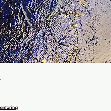
e
entoring