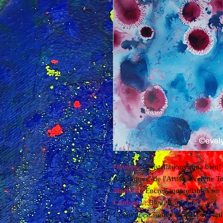
Oeuvre
"Constellations aqua bleu" 
Aquatiques" de l'Artiste Evelyne 
Matière :
Encres aquarellables sur 
Couleurs :
Bleu, Bordeau,
L'oeuvre est signée au dos par l'ar