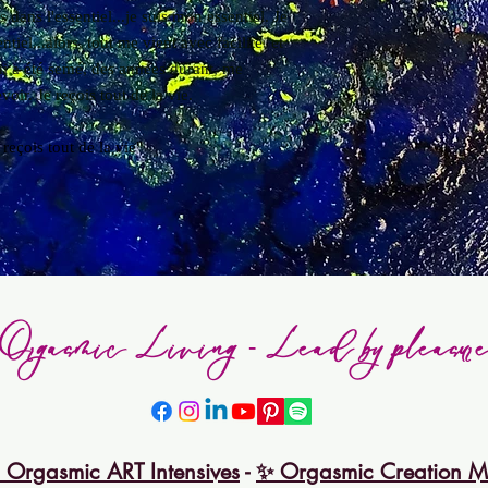
s dans l'essentiel...je suis mon essentiel. Je
tiel...alors, tout me vient avec facilité, et
 qui a été semé, des années durant, me
evoir. Je reçois tout de la vie.
 reçois tout de la vie"
Orgasmic Living - Lead by pleasur
 Orgasmic ART Intensives
-
✨ Orgasmic Creation M