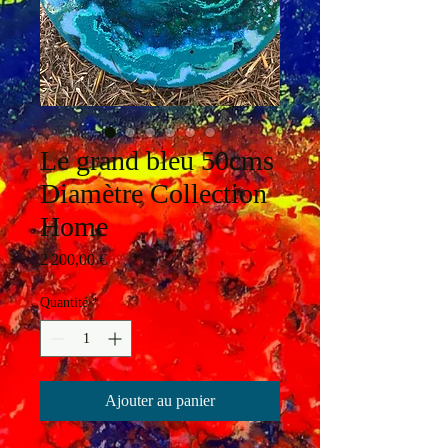
Le grand bleu 50cms
Diamètre Collection
Home
Prix
2 200,00 €
Quantité
*
Ajouter au panier