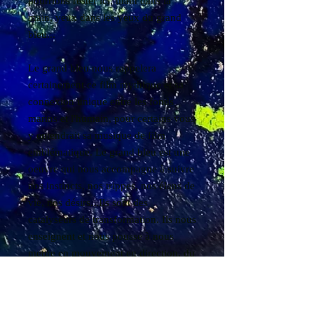
pourrions rester ici, main dans la
main, yeux dans les yeux du grand
bleu...
Le grand bleu nous rappelera
certainement ce film mythique et sa
connexion unique entre les fonds
marins et l'humain, pour certains vous
y entendrait sa musique de film
emblématique. Le grand bleu est une
oeuvre qui nous accompagne à suivre
nos instincts, nos trippes, nos élans de
vie, nos désirs...Ils sont des
catalyseurs de transformation. Ils nous
enseignent et nous pousse à nous
mettre en mouvement en direction, du
lieu que nous sommes invités à visiter,
pour rencontre la personne, le
message, l'enseignement qui risque de