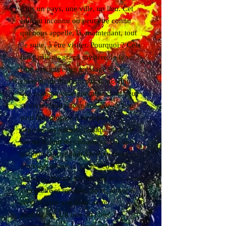
dans un pays, une ville, un lieu. Cet
endroit inconnu ou peut être connu
qui nous appelle, là, maintenant, tout
de suite, à être visiter. Pourquoi ? Cela
fait partie du grand mystère de la vie.
Une rencontre, un message sur le
chemin, un inconnu pas si inconnu
que cela, un enseignement...tout peut
se vivre. Peut être même que ce lieu
peut être propice à se déposer, à
déposer ses valises, comme pour s'y
ancrer et tout recommencer. Un lieu
qui nous appel pour vivre ce reset, ce
nouveau départ. C'est le lieu d'un
nouveau départ, un lieu qui vous nous
voir naitre et renaitre, vivre, aimer et
créer depuis une toute autre
profondeur. Un lieu où nous