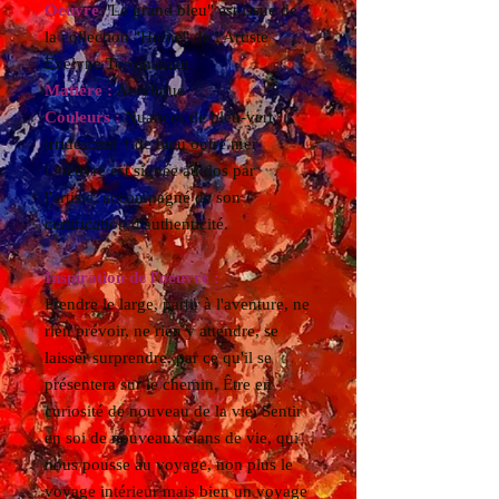
Oeuvre
"Le grand bleu" est issue de
la collection "Home" de l'Artiste
Evelyne Toromanian
Matière :
Acrylique
Couleurs :
Nuances de bleu-vert
irridescent + de bleu outre mer
L'oeuvre est signée au dos par
l'artiste, accompagné de son
certification d'authenticité.
Inspiration de l'oeuvre :
Prendre le large, partir à l'aventure, ne
rien prévoir, ne rien y attendre, se
laisser surprendre, par ce qu'il se
présentera sur le chemin. Être en
curiosité de nouveau de la vie. Sentir
en soi de nouveaux élans de vie, qui
nous pousse au voyage, non plus le
voyage intérieur mais bien un voyage