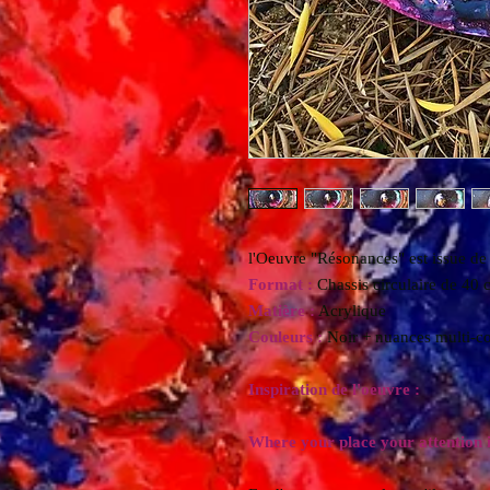
l'Oeuvre "Résonances" est issue de 
Format :
Chassis circulaire de 40 
Matière :
Acrylique
Couleurs :
Noir + nuances multi-c
Inspiration de l'oeuvre :
Where your place your attention 