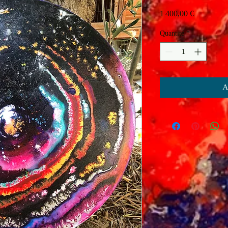
Prix
1 400,00 €
Quantité
*
A