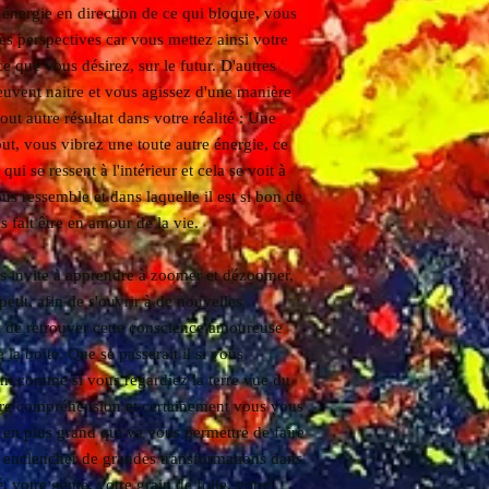
e énergie en direction de ce qui bloque, vous
s perspectives car vous mettez ainsi votre
ce que vous désirez, sur le futur. D'autres
euvent naitre et vous agissez d'une manière
tout autre résultat dans votre réalité : Une
out, vous vibrez une toute autre énergie, ce
ui se ressent à l'intérieur et cela se voit à
ous ressemble et dans laquelle il est si bon de
us fait être en amour de la vie.
s invite à apprendre à zoomer et dézoomer,
petit, afin de s'ouvrir à de nouvelles
 et de retrouver cette conscience amoureuse
e la boite. Que se passerait il si vous
t comme si vous regardiez la terre vue du
autre compréhension et certainement vous vous
 en plus grand qui va vous permettre de faire
 enclencher de grandes transformations dans
é, votre génie, votre grain de folie, votre