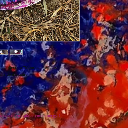
la collection "Mondes intérieurs"
cms de diamètre
ouleurs
is where you place your energy !