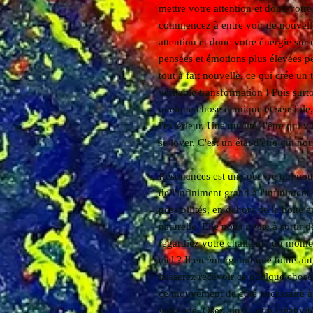
mettre votre attention et donc votr
commencez à entre voir de nouvelle
attention et donc votre énergie sur 
pensées et émotions plus élevées p
tout à fait nouvelle, ce qui crée un 
véritable transformation ! Puis surt
quelque chose d'unique et sensible, q
l'extérieur. Une qualité d'être qui v
se lover. C'est un état d'être qui no
Résonances est une oeuvre qui nou
de l'infiniment grand à l'infiniment 
possibilités, en dehors de la boite
naturelle. Elle nous invite à sortir d
regardiez votre challenge du momen
ciel ? Il en émergerait une toute 
laisserez recevoir ce quelque chose
ce mouvement de côté nécessaire à
votre vie. Osez ainsi votre créativit