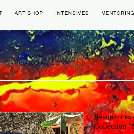
T
ART SHOP
INTENSIVES
MENTORIN
Résonances 
Collection "