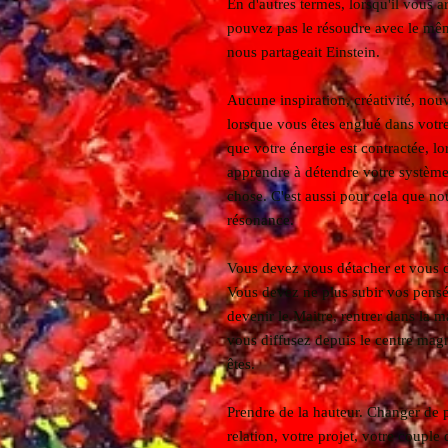
En d'autres termes, lorsqu'il vous 
pouvez pas le résoudre avec le mê
nous partageait Einstein.
Aucune inspiration, créativité, nou
lorsque vous êtes englué dans votre
que votre énergie est contractée, l
apprendre à détendre votre système
chose. C'est aussi pour cela que n
résonance.
Vous devez vous détacher et vous d
Vous devez ne plus subir vos pens
devenir le Maitre, rentrer dans la 
vous diffusez depuis le centre mag
êtes.
Prendre de la hauteur. Changer de p
relation, votre projet, votre couple