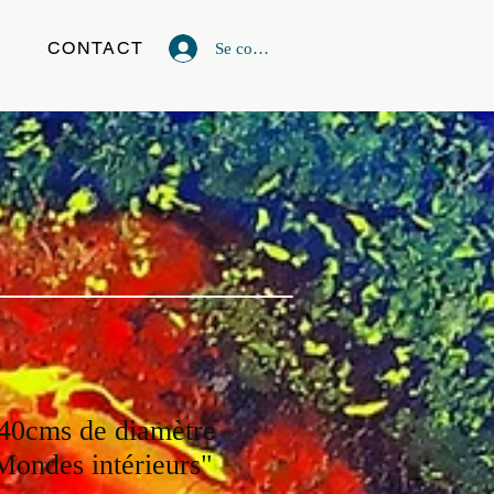
G
CONTACT
Se connecter
40cms de diamètre
Mondes intérieurs"