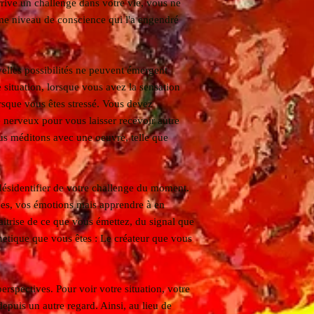
arrive un challenge dans votre vie, vous ne
me niveau de conscience qui l'a engendré
velles possibilités ne peuvent émergent
 situation, lorsque vous avez la sensation
orsque vous êtes stressé. Vous devez
 nerveux pour vous laisser recevoir autre
ous méditons avec une oeuvre, telle que
ésidentifier de votre challenge du moment.
ées, vos émotions mais apprendre à en
maitrise de ce que vous émettez, du signal que
netique que vous êtes : Le créateur que vous
erspectives. Pour voir votre situation, votre
 depuis un autre regard. Ainsi, au lieu de