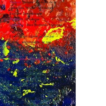
Oeuvre
"Solaire" est issue de la
collection "Home" de l'Artiste
Evelyne Toromanian
Matière :
Acrylique
Couleurs :
Bleu profonds + Orange +
Jaune
L'oeuvre est signée au dos par
l'artiste, accompagné de son
certification d'authenticité.
Inspiration de l'oeuvre :
Que se passerait-il si j'arrêtais de
retenir mon feu intérieur ? si j'osais
tout dire, me dire, nous dire. Être nue
de moi, avec toi et avec le monde. Ne
plus faire semblant. Ne plus porter de
masque. Ne plus édulcorer pour me
conformer. ÊTRE dans toutes mes
facettes, dans mes multifacettes et