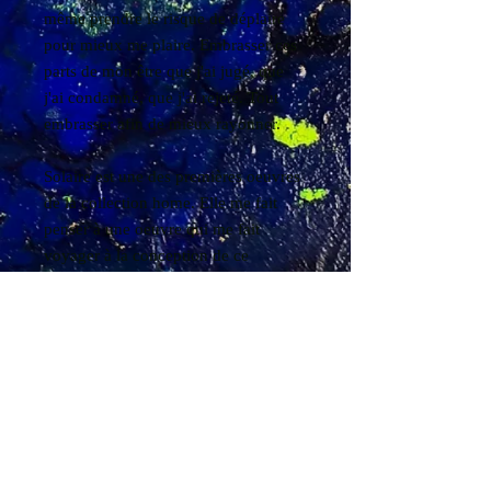
même prendre le risque de déplaire
pour mieux me plaire. Embrasser ces
parts de mon être que j'ai jugé, que
j'ai condamné, que j'ai rejeté. Tout
embrasser afin de mieux rayonner.
Solaire est une des premières oeuvres
de la collection home. Elle me fait
penser à une oeuvre qui me fait
voyager à la conception de ce
quelque chose qui a besoin de
s'accoucher au monde. Elle saura à la
fois soutenir une vision qui cherche à
naitre, un projet qui soutient notre
Grande Humanité et à la fois, un
enfant solaire prêt à venir répandre sa
lumière, de la conception au
rayonnement de l'être.