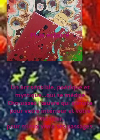
Plus éclairé
Un art sensible, poétique et
mystique...qui se médite
Choisissez l’œuvre qui s'invite
pour votre intérieur et votre
intérieur,
pour mieux vivre ses passages.