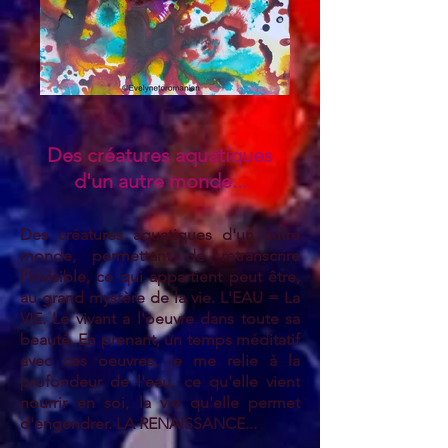
Des créatures aquatiques
d'un autre monde...
Des créatures aquatiques d'un autre
monde, permettant de retranscrire
l'invisible, ce qui appartient peut être,
au grand mystère de la vie. L'EAU = La
VIE. Le vivant a l'oeuvre dans toute sa
beauté. En prenant, un temps méditatif
avec ces oeuvres, je me relie à la
profondeur de l'eau, ce qu'elle vient
nourrir en soi, la vie qu'elle permet
d'engendrer. LA RENAISSANCE...