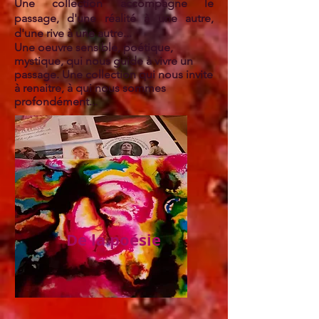
Une collection accompagne le
passage, d'une réalité à une autre,
d'une rive à une autre...
Une oeuvre sensible, poétique,
mystique, qui nous guide à vivre un
passage. Une collection qui nous invite
à renaitre, à qui nous sommes
profondément...
De la poésie