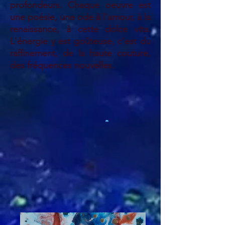
profondeurs. Chaque oeuvre est
une poésie, une ode à l'amour, à la
renaissance, à cette dolce vita.
L'énergie y est goûteuse, c'est du
raffinement, de la haute couture,
des fréquences nouvelles.