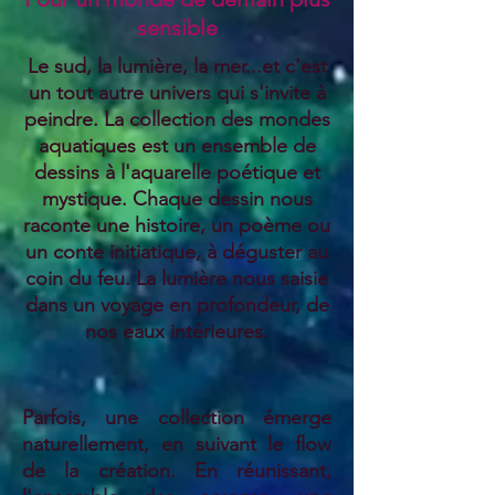
sensible
Le sud, la lumière, la mer...et c'est
un tout autre univers qui s'invite à
peindre. La collection des mondes
aquatiques est un ensemble de
dessins à l'aquarelle poétique et
mystique. Chaque dessin nous
raconte une histoire, un poème ou
un conte initiatique, à déguster au
coin du feu. La lumière nous saisie
dans un voyage en profondeur, de
nos eaux intérieures.
Parfois, une collection émerge
naturellement, en suivant le flow
de la création. En réunissant,