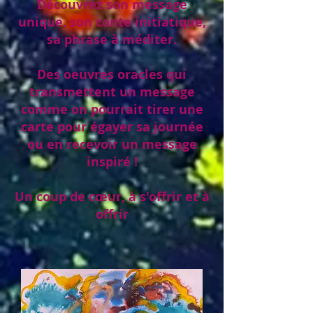
Découvrez son message
unique, son conte initiatique,
sa phrase à méditer.
Des oeuvres oracles qui
transmettent un message
comme on pourrait tirer une
carte pour égayer sa journée
ou en recevoir un message
inspiré !
Un coup de cœur, à s'offrir et à
offrir