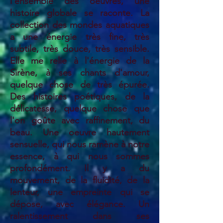
l'ensemble des oeuvres, une
histoire globale se raconte. La
collection des mondes aquatiques
a une énergie très fine, très
subtile, très douce, très sensible.
Elle me relie à l'énergie de la
Sirène, à ses chants d'amour,
quelque chose de très épurée.
Des histoires poétiques, de la
délicatesse, quelque chose que
l'on goûte avec raffinement, du
beau. Une oeuvre hautement
sensuelle, qui nous ramène à notre
essence, à qui nous sommes
profondément. Il y a du
mouvement, de la fluidité, de la
lenteur, une empreinte qui se
dépose, avec élégance. Un
ralentissement dans ses