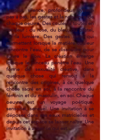
Lenteur, silence, profondeur, rythme
pas à pas, les gestes et la naissance de
chaque oeuvre. Des couleurs toutes en
rondeur : du rose, du bleu, du pastel,
de la lumière. Des gestes lents qui
permettent lorsque la matière couleur
rencontre l'eau, de se dissoudre pour
suivre le flow. La création émerge
lorsque le pinceau pénètre l'eau. Une
forme de sexualité créative, dans
quelque chose qui renvoit à la
rencontre des origines, à ce quelque
chose sacré en soi, à la rencontre du
féminin et du masculin, en soi. Chaque
oeuvre est un voyage poétique,
sensoriel, sensuel. Une invitation à se
déposer dans ses eaux matricielles et
depuis cet espace se laisser naître. Une
invitation à aimer ce qui est.