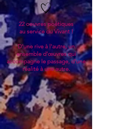
22 oeuvres poétiques
au service du Vivant !
D'une rive à l'autre, un
ensemble d’œuvres qui
accompagne le passage, d'une
réalité à une autre.