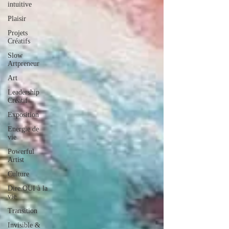
intuitive
Plaisir
Projets
Créatifs
Slow
Artpreneur
Art
Leadership
Créatif
Exposition
Energie de
vie
Powerful
Artist
Culture
Dire OUI à la
vie
Transition
Invisible &