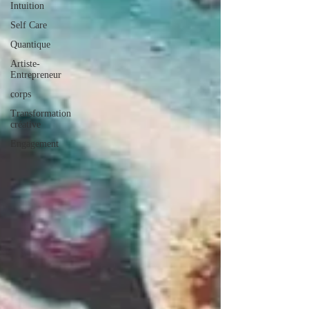
Intuition
Self Care
Quantique
Artiste-
Entrepreneur
corps
Transformation
créative
Engagement