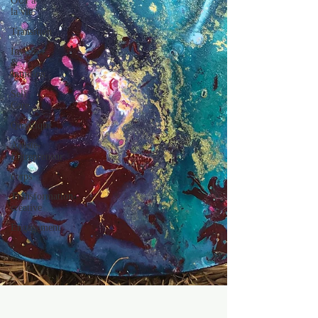
OUI à
la vie
Transition
Invisible
&
Intuition
Self
Care
Quantique
Artiste-
Entrepreneur
corps
Transformation
créative
Engagement