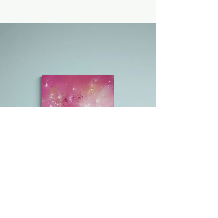
Art
Trouver son style artistique & sa
signature d'artiste
J'ai eu une conversation passionnante, il y a quelques
jours avec une artiste de mon réseau international. Je lui
partageais à quel...