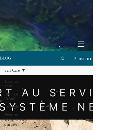
S'inscrire
BLOG
Self Care
Tous les
posts
Business
Créatif
Lifestyle
Vivre sa
véritable vie
d'artiste