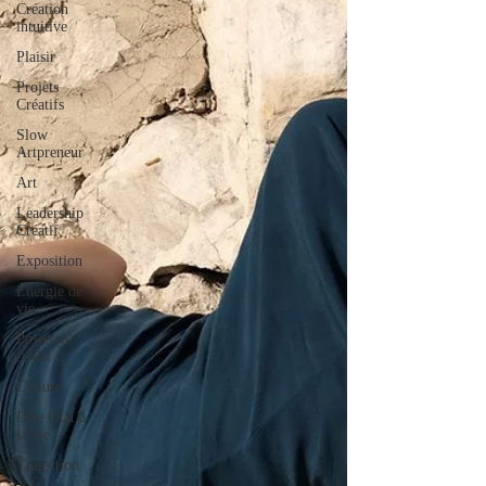
Création
intuitive
Plaisir
Projets
Créatifs
Slow
Artpreneur
Art
Leadership
Créatif
Exposition
Energie de
vie
Powerful
Artist
Culture
Dire OUI à
la vie
Transition