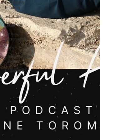
Invisible &
Intuition
Self Care
Quantique
Artiste-
Entrepreneur
corps
Transformation
créative
Engagement