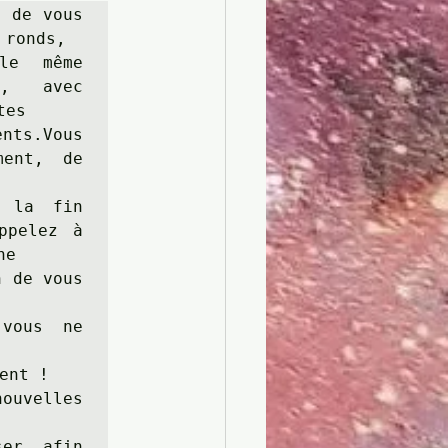
 de vous 
ronds,

le même 
s, avec 
es 

nts.Vous 
ent, de 
 la fin 
pelez à 
e

 de vous 
vous ne 
nt ! 

velles 
er afin 