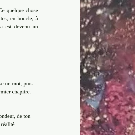
Artiste-Entrepreneur
Ce quelque chose 
es, en boucle, à 
la est devenu un 
ose un mot, puis 
mier chapitre. 
fondeur, de ton 
réalité 