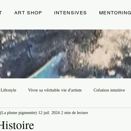
T
ART SHOP
INTENSIVES
MENTORIN
Lifestyle
Vivre sa véritable vie d'artiste
Création intuitive
(La plume pigmentée)
12 juil. 2024
2 min de lecture
ur
Art
Leadership Créatif
Exposition
Energie de 
Histoire