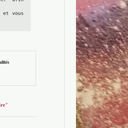
 et vous 
lités
ire" 