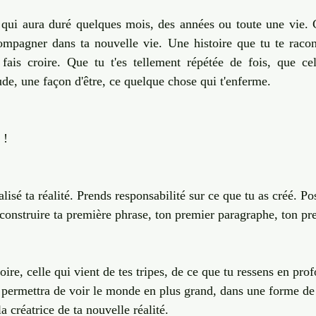
sur 5.
Transition
Invisible & Intuition
Self Care
Quantique
e qui aura duré quelques mois, des années ou toute une vie. 
ompagner dans ta nouvelle vie. Une histoire que tu te racont
e fais croire. Que tu t'es tellement répétée de fois, que ce
Engagement
e, une façon d'être, ce quelque chose qui t'enferme. 
 ! 
alisé ta réalité. Prends responsabilité sur ce que tu as créé. P
onstruire ta première phrase, ton premier paragraphe, ton pre
oire, celle qui vient de tes tripes, de ce que tu ressens en pro
 permettra de voir le monde en plus grand, dans une forme de 
a créatrice de ta nouvelle réalité. 