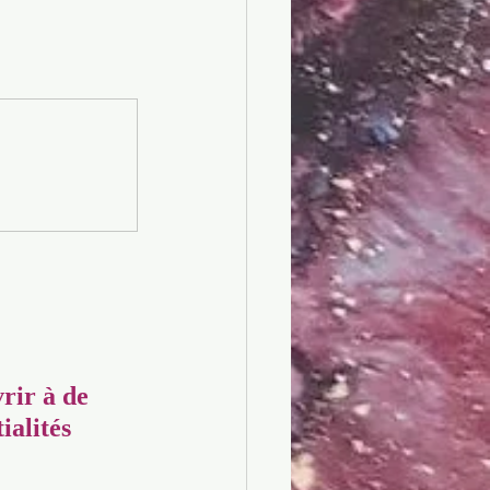
rir à de 
ialités