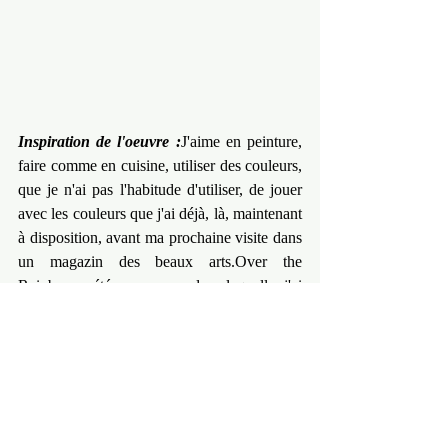
Inspiration de l'oeuvre :
J'aime en peinture, 
faire comme en cuisine, utiliser des couleurs, 
que je n'ai pas l'habitude d'utiliser, de jouer 
avec les couleurs que j'ai déjà, là, maintenant 
à disposition, avant ma prochaine visite dans 
un magazin des beaux arts.Over the 
Rainbow a été une oeuvre dans laquelle, j'ai 
joué avec ce qui était déjà là.
Cela a créé une explosion de couleurs. Son 
initiation : L'abondance . 
Lire la suite du 
message sur le site