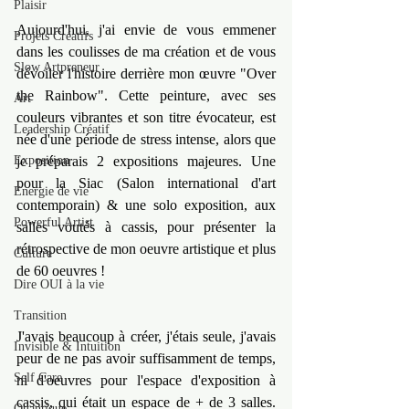
Plaisir
Aujourd'hui, j'ai envie de vous emmener 
Projets Créatifs
dans les coulisses de ma création et de vous 
Slow Artpreneur
dévoiler l'histoire derrière mon œuvre "Over 
the Rainbow". Cette peinture, avec ses 
Art
couleurs vibrantes et son titre évocateur, est 
Leadership Créatif
née d'une période de stress intense, alors que 
Exposition
je préparais 2 expositions majeures. Une 
pour la Siac (Salon international d'art 
Energie de vie
contemporain) & une solo exposition, aux 
Powerful Artist
salles voutés à cassis, pour présenter la 
rétrospective de mon oeuvre artistique et plus 
Culture
de 60 oeuvres !
Dire OUI à la vie
Transition
J'avais beaucoup à créer, j'étais seule, j'avais 
Invisible & Intuition
peur de ne pas avoir suffisamment de temps, 
Self Care
ni d'oeuvres pour l'espace d'exposition à 
cassis, qui était un espace de + de 3 salles. 
Quantique