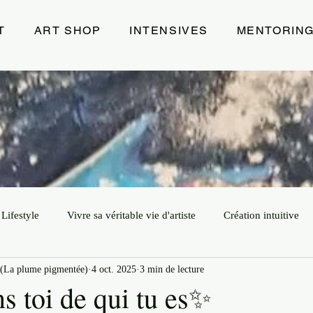
T
ART SHOP
INTENSIVES
MENTORIN
Lifestyle
Vivre sa véritable vie d'artiste
Création intuitive
(La plume pigmentée)
4 oct. 2025
3 min de lecture
ur
Art
Leadership Créatif
Exposition
Energie de 
s toi de qui tu es✨