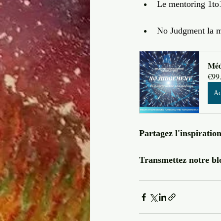
Le mentoring 1to1
No Judgment la mé
Méd
€99
Ac
Partagez l'inspiration 
Transmettez notre blo