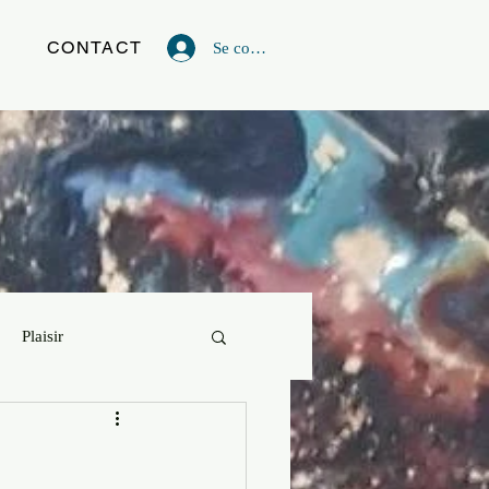
G
CONTACT
Se connecter
Plaisir
vie
Powerful Artist