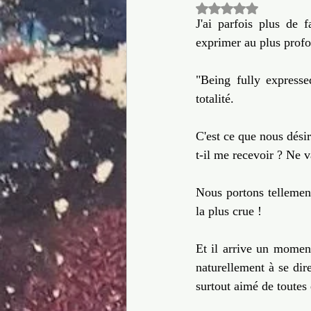
Noté NaN étoiles 
Culture
Dire OUI à la vie
J'ai parfois plus de 
exprimer au plus profo
corps
Transformation créative
"Being fully expresse
totalité.
C'est ce que nous dési
t-il me recevoir ? Ne v
Nous portons tellemen
la plus crue !  
Et il arrive un moment
naturellement à se dir
surtout aimé de toutes 