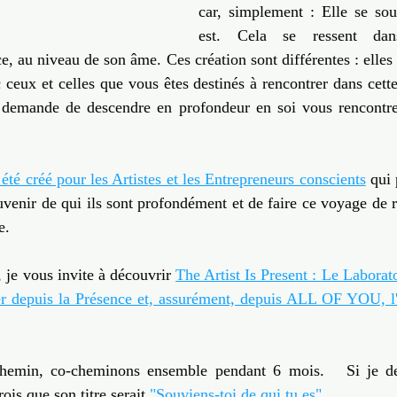
car, simplement : Elle se souv
est. Cela se ressent dans
e, au niveau de son âme. Ces création sont différentes : elles
 ceux et celles que vous êtes destinés à rencontrer dans cette
 demande de descendre en profondeur en soi vous rencontrer
 été créé pour les Artistes et les Entrepreneurs conscients
 qui 
uvenir de qui ils sont profondément et de faire ce voyage de r
e.  
 je vous invite à découvrir 
The Artist Is Present : Le Laborato
r depuis la Présence et, assurément, depuis ALL OF YOU, l'in
chemin, co-cheminons ensemble pendant 6 mois.   Si je de
is que son titre serait 
"Souviens-toi de qui tu es"
.