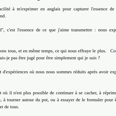
sur 5.
Transition
Invisible & Intuition
Self Care
Quantique
facilité à m'exprimer en anglais pour capturer l'essence de 
nd.  
Engagement
d", c'est l'essence de ce que j'aime transmettre : nous exp
rons tous, et en même temps, ce qui nous effraye le plus.   C
ais-je pas être jugé pour être simplement qui je suis ?
t d'expériences où nous nous sommes réduits après avoir expr
 où il n'est plus possible de continuer à se cacher, à réprim
e, à tourner autour du pot, ou à essayer de le formuler pour 
et de tous.  