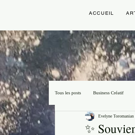
ACCUEIL
AR
Tous les posts
Business Créatif
Evelyne Toromanian 
Projets Créatifs
Slow Artprene
✨ Souvien